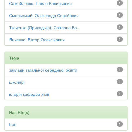
Самойленко, Павло Васильович
1
Смольський, Олександр Сергійович
1
Ткаченко (Приходько), Світлана Ва...
1
Янченко, Віктор Олексійович
1
Тема
заклади загальної середньої освіти
1
школярі
1
історія кафедри хімії
1
Has File(s)
true
1