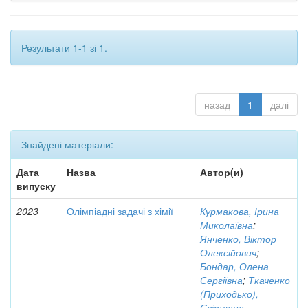
Результати 1-1 зі 1.
назад
1
далі
Знайдені матеріали:
Дата
Назва
Автор(и)
випуску
2023
Олімпіадні задачі з хімії
Курмакова, Ірина
Миколаївна
;
Янченко, Віктор
Олексійович
;
Бондар, Олена
Сергіївна
;
Ткаченко
(Приходько),
Світлана