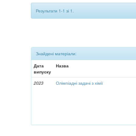
Результати 1-1 зі 1.
Знайдені матеріали:
Дата
Назва
випуску
2023
Олімпіадні задачі з хімії