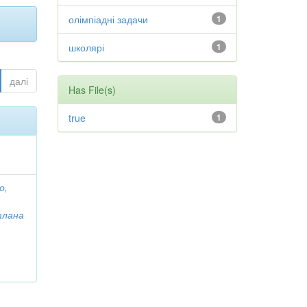
олімпіадні задачи
1
школярі
1
далі
Has File(s)
true
1
о,
тлана