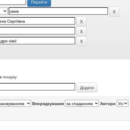
в пошуку.
Впорядкування
Автори