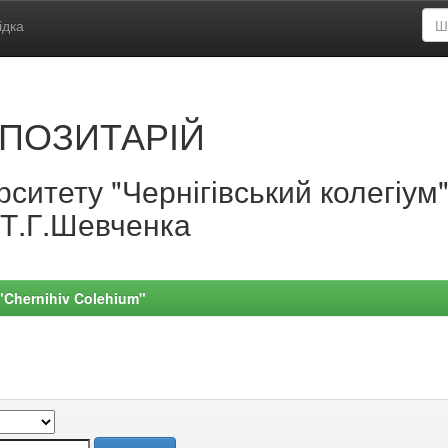
ідка
ПОЗИТАРІЙ
ситету "Чернігівський колегіум
.Т.Г.Шевченка
 "Chernihiv Colehium"