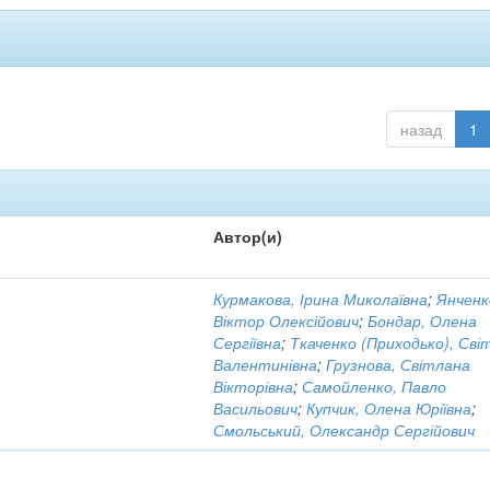
назад
1
Автор(и)
Курмакова, Ірина Миколаївна
;
Янченк
Віктор Олексійович
;
Бондар, Олена
Сергіївна
;
Ткаченко (Приходько), Сві
Валентинівна
;
Грузнова, Світлана
Вікторівна
;
Самойленко, Павло
Васильович
;
Купчик, Олена Юріївна
;
Смольський, Олександр Сергійович