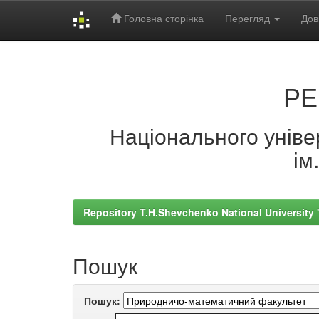
Головна сторінка
Перегляд
Дов
Skip
navigation
РЕ
Національного універ
ім
Repository T.H.Shevchenko National University
Пошук
Пошук: