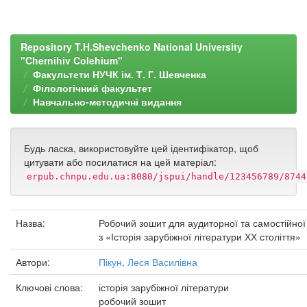
Repository T.H.Shevchenko National University
"Chernihiv Colehium"
Факультети НУЧК ім. Т. Г. Шевченка
Філологічний факультет
Навчально-методичні видання
Будь ласка, використовуйте цей ідентифікатор, щоб
цитувати або посилатися на цей матеріал:
erpub.chnpu.edu.ua:8080/jspui/handle/123456789/8744
Назва:
Робочий зошит для аудиторної та самостійної
з «Історія зарубіжної літератури ХХ століття»
Автори:
Пікун, Леся Василівна
Ключові слова:
історія зарубіжної літератури
робочий зошит