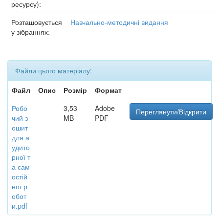
ресурсу):
Розташовується
Навчально-методичні видання
у зібраннях:
Файли цього матеріалу:
Файл
Опис
Розмір
Формат
Робо
3,53
Adobe
Переглянути/Відкрити
чий з
MB
PDF
ошит
для а
удито
рної т
а сам
остій
ної р
обот
и.pdf