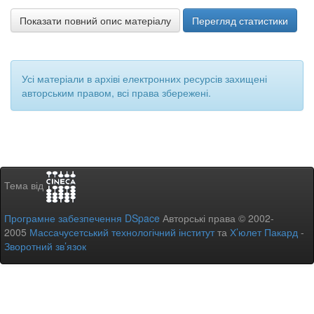
Показати повний опис матеріалу
Перегляд статистики
Усі матеріали в архіві електронних ресурсів захищені
авторським правом, всі права збережені.
Тема від
Програмне забезпечення DSpace
Авторські права © 2002-
2005
Массачусетський технологічний інститут
та
Х’юлет Пакард
-
Зворотний зв’язок