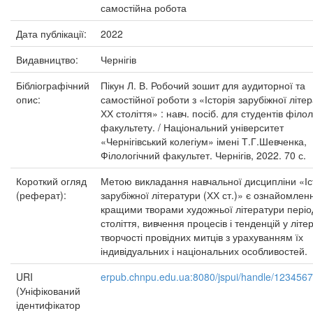
самостійна робота
Дата публікації:
2022
Видавництво:
Чернігів
Бібліографічний
Пікун Л. В. Робочий зошит для аудиторної та
опис:
самостійної роботи з «Історія зарубіжної літе
ХХ століття» : навч. посіб. для студентів філо
факультету. / Національний університет
«Чернігівський колегіум» імені Т.Г.Шевченка,
Філологічний факультет. Чернігів, 2022. 70 с.
Короткий огляд
Метою викладання навчальної дисципліни «Іс
(реферат):
зарубіжної літератури (ХХ ст.)» є ознайомлен
кращими творами художньої літератури періо
століття, вивчення процесів і тенденцій у літе
творчості провідних митців з урахуванням їх
індивідуальних і національних особливостей.
URI
erpub.chnpu.edu.ua:8080/jspui/handle/123456
(Уніфікований
ідентифікатор