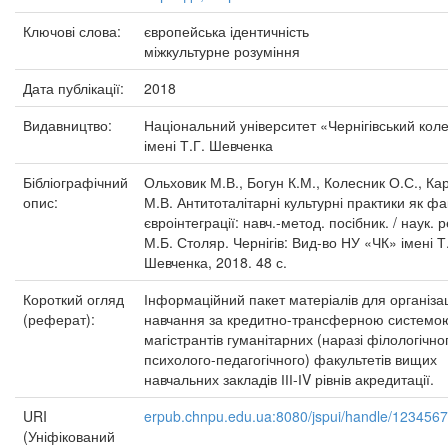
Ключові слова:
європейська ідентичність
міжкультурне розуміння
Дата публікації:
2018
Видавництво:
Національний університет «Чернігівський коле
імені Т.Г. Шевченка
Бібліографічний
Ольховик М.В., Богун К.М., Колесник О.С., Ка
опис:
М.В. Антитоталітарні культурні практики як фа
євроінтеграції: навч.-метод. посібник. / наук. р
М.Б. Столяр. Чернігів: Вид-во НУ «ЧК» імені Т
Шевченка, 2018. 48 с.
Короткий огляд
Інформаційний пакет матеріалів для організац
(реферат):
навчання за кредитно-трансферною системо
магістрантів гуманітарних (наразі філологічно
психолого-педагогічного) факультетів вищих
навчальних закладів ІІІ-ІV рівнів акредитації.
URI
erpub.chnpu.edu.ua:8080/jspui/handle/123456
(Уніфікований