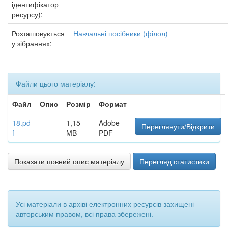
ідентифікатор
ресурсу):
Розташовується
Навчальні посібники (філол)
у зібраннях:
Файли цього матеріалу:
Файл
Опис
Розмір
Формат
18.pd
1,15
Adobe
Переглянути/Відкрити
f
MB
PDF
Показати повний опис матеріалу
Перегляд статистики
Усі матеріали в архіві електронних ресурсів захищені
авторським правом, всі права збережені.