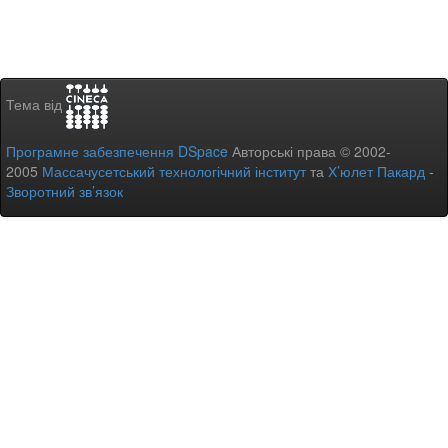
Тема від
Програмне забезпечення DSpace
Авторські права © 2002-
2005
Массачусетський технологічний інститут
та
Х’юлет Пакард
-
Зворотний зв’язок