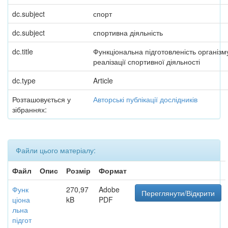
dc.subject
спорт
dc.subject
спортивна діяльність
dc.title
Функціональна підготовленість організ
реалізації спортивної діяльності
dc.type
Article
Розташовується у
Авторські публікації дослідників
зібраннях:
Файли цього матеріалу:
Файл
Опис
Розмір
Формат
Функ
270,97
Adobe
Переглянути/Відкрити
ціона
kB
PDF
льна
підгот