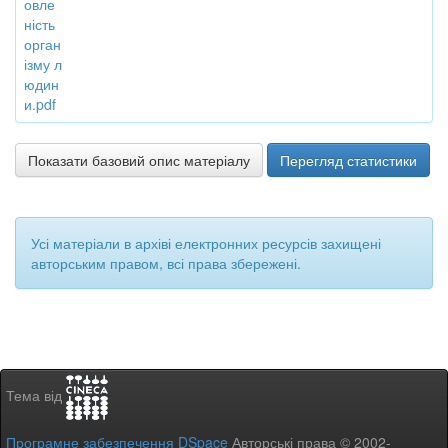
овле
ність
орган
ізму л
юдин
и.pdf
Показати базовий опис матеріалу
Перегляд статистики
Усі матеріали в архіві електронних ресурсів захищені
авторським правом, всі права збережені.
Тема від
Програмне забезпечення DSpace
Авторські права © 2002-