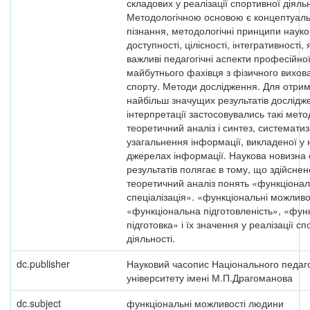
складових у реалізації спортивної діяльн
Методологічною основою є концептуальні
пізнання, методологічні принципи науко
доступності, цілісності, інтегративності,
важливі педагогічні аспекти професійної
майбутнього фахівця з фізичного вихов
спорту. Методи дослідження. Для отри
найбільш значущих результатів дослідже
інтерпретації застосовувались такі мето
теоретичний аналіз і синтез, систематиз
узагальнення інформації, викладеної у 
джерелах інформації. Наукова новизна
результатів полягає в тому, що здійснен
теоретичний аналіз понять «функціона
спеціалізація». «функціональні можливо
«функціональна підготовленість», «фун
підготовка» і їх значення у реалізації с
діяльності.
dc.publisher
Науковий часопис Національного педаго
університету імені М.П.Драгоманова
dc.subject
функціональні можливості людини