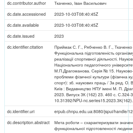
dc.contributor.author
Ткаченко, Іван Васильович
dc.date.accessioned
2023-10-03T08:40:45Z
dc.date.available
2023-10-03T08:40:45Z
dc.date.issued
2023
dc.identifier.citation
Приймак С. Г., Рябченко В. Г., Ткаченко 
Функціональна підготовленість організ
реалізації спортивної діяльності. Науко
Національного педагогічного університе
М.П.Драгоманова. Серія № 15. Науково-
проблеми фізичної культури (фізична ку
спорт): зб. наукових праць / За ред. О.
Київ : Видавництво НПУ імені М. П. Дра
2023. Випуск 3К (162) 23. 460 с. С.324-
10.31392/NPU-nc.series15.2023.3К(162)
dc.identifier.uri
erpub.chnpu.edu.ua:8080/jspui/handle/
dc.description.abstract
Мета роботи – схарактеризувати значе
функціональної підготовленості людини 