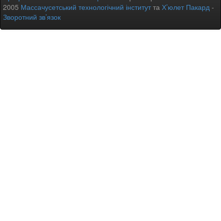
2005
Массачусетський технологічний інститут
та
Х’юлет Пакард
-
Зворотний зв’язок