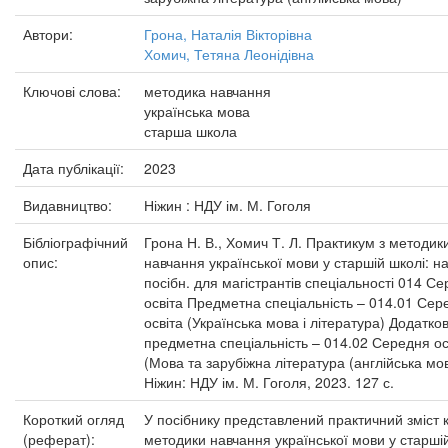
Автори:
Грона, Наталія Вікторівна
Хомич, Тетяна Леонідівна
Ключові слова:
методика навчання
українська мова
старша школа
Дата публікації:
2023
Видавництво:
Ніжин : НДУ ім. М. Гоголя
Бібліографічний
Грона Н. В., Хомич Т. Л. Практикум з методик
опис:
навчання української мови у старшій школі: на
посібн. для магістрантів спеціальності 014 С
освіта Предметна спеціальність – 014.01 Сер
освіта (Українська мова і література) Додатко
предметна спеціальність – 014.02 Середня ос
(Мова та зарубіжна література (англійська мов
Ніжин: НДУ ім. М. Гоголя, 2023. 127 с.
Короткий огляд
У посібнику представлений практичний зміст 
(реферат):
методики навчання української мови у старші