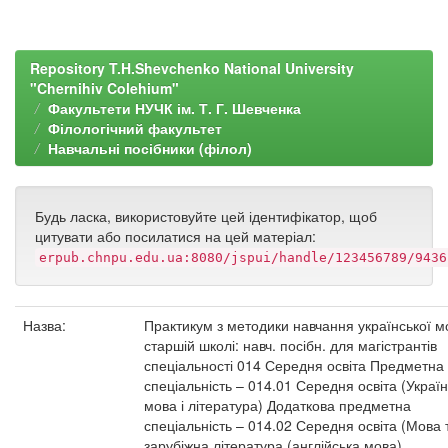
Repository T.H.Shevchenko National University
"Chernihiv Colehium"
Факультети НУЧК ім. Т. Г. Шевченка
Філологічний факультет
Навчальні посібники (філол)
Будь ласка, використовуйте цей ідентифікатор, щоб
цитувати або посилатися на цей матеріал:
erpub.chnpu.edu.ua:8080/jspui/handle/123456789/9436
Назва:
Практикум з методики навчання української м
старшій школі: навч. посібн. для магістрантів
спеціальності 014 Середня освіта Предметна
спеціальність – 014.01 Середня освіта (Украї
мова і література) Додаткова предметна
спеціальність – 014.02 Середня освіта (Мова 
зарубіжна література (англійська мова)