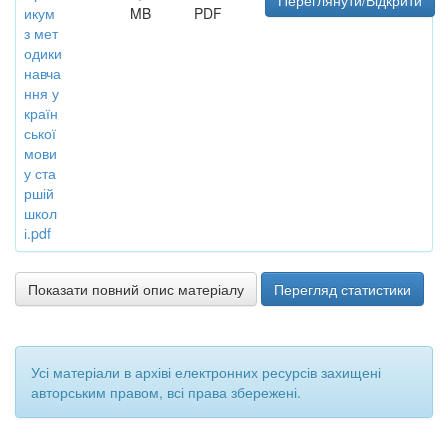
Переглянути/Відкрити
икум
MB
PDF
з мет
одики
навча
ння у
країн
ської
мови
у ста
ршій
школ
і.pdf
Показати повний опис матеріалу
Перегляд статистики
Усі матеріали в архіві електронних ресурсів захищені
авторським правом, всі права збережені.