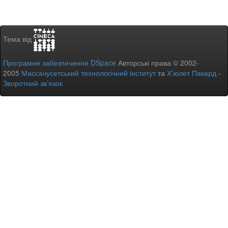
Тема від
Програмне забезпечення DSpace
Авторські права © 2002-
2005
Массачусетський технологічний інститут
та
Х’юлет Пакард
-
Зворотний зв’язок