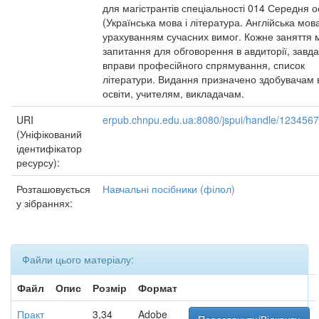
для магістрантів спеціальності 014 Середня о
(Українська мова і література. Англійська мова
урахуванням сучасних вимог. Кожне заняття м
запитання для обговорення в авдиторії, завда
вправи професійного спрямування, список
літератури. Видання призначено здобувачам 
освіти, учителям, викладачам.
URI
erpub.chnpu.edu.ua:8080/jspui/handle/123456
(Уніфікований
ідентифікатор
ресурсу):
Розташовується
Навчальні посібники (філол)
у зібраннях:
Файли цього матеріалу:
Файл
Опис
Розмір
Формат
Практ
3,34
Adobe