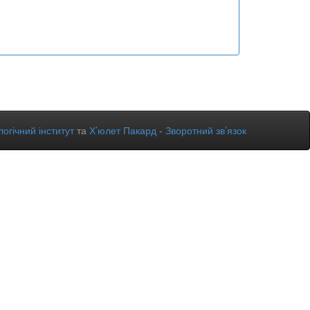
огічний інститут
та
Х’юлет Пакард
-
Зворотний зв’язок