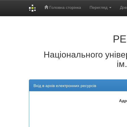
Головна сторінка
Перегляд
Дов
Skip
navigation
РЕ
Національного універ
ім
Вхід в архів електронних ресурсів
Адр