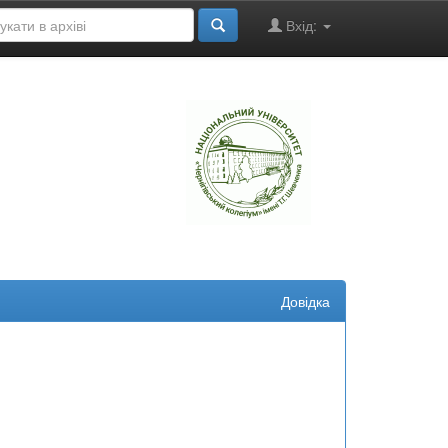
Вхід:
"
Довідка