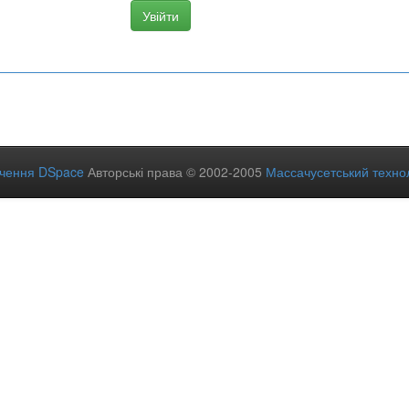
ечення DSpace
Авторські права © 2002-2005
Массачусетський технол