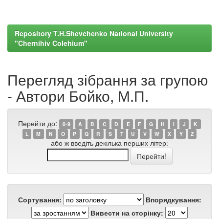
Repository T.H.Shevchenko National University
"Chernihiv Colehium"
Перегляд зібрання за групою
- Автори Бойко, М.П.
Перейти до:
0-9
A
B
C
D
E
F
G
H
I
J
K
L
M
N
O
P
Q
R
S
T
U
V
W
X
Y
Z
або ж введіть декілька перших літер:
Сортування:
Впорядкування:
Вивести на сторінку: