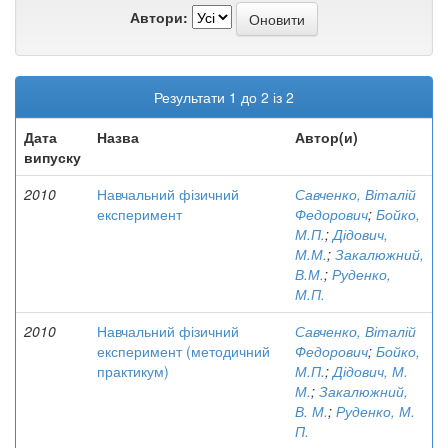
Автори:
Результати 1 до 2 із 2
Дата
Назва
Автор(и)
випуску
2010
Навчальний фізичний
Савченко, Віталій
експеримент
Федорович
;
Бойко,
М.П.
;
Дідович,
М.М.
;
Закалюжний,
В.М.
;
Руденко,
М.П.
2010
Навчальний фізичний
Савченко, Віталій
експеримент (методичний
Федорович
;
Бойко,
практикум)
М.П.
;
Дідович, М.
М.
;
Закалюжний,
В. М.
;
Руденко, М.
П.