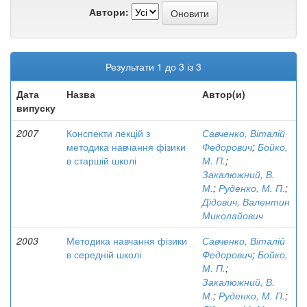
Автори:
Результати 1 до 3 із 3
Дата
Назва
Автор(и)
випуску
2007
Конспекти лекцій з
Савченко, Віталій
методика навчання фізики
Федорович
;
Бойко,
в старшій школі
М. П.
;
Закалюжний, В.
М.
;
Руденко, М. П.
;
Дідович, Валентин
Миколайович
2003
Методика навчання фізики
Савченко, Віталій
в середній школі
Федорович
;
Бойко,
М. П.
;
Закалюжний, В.
М.
;
Руденко, М. П.
;