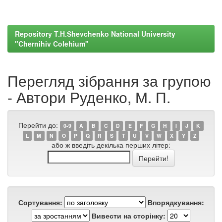
Repository T.H.Shevchenko National University
"Chernihiv Colehium"
Перегляд зібрання за групою
- Автори Руденко, М. П.
Перейти до:
0-9
A
B
C
D
E
F
G
H
I
J
K
L
M
N
O
P
Q
R
S
T
U
V
W
X
Y
Z
або ж введіть декілька перших літер:
Сортування:
Впорядкування:
Вивести на сторінку: