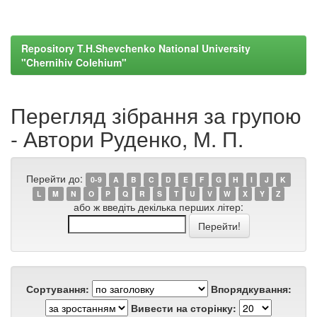
Repository T.H.Shevchenko National University
"Chernihiv Colehium"
Перегляд зібрання за групою
- Автори Руденко, М. П.
Перейти до:
0-9
A
B
C
D
E
F
G
H
I
J
K
L
M
N
O
P
Q
R
S
T
U
V
W
X
Y
Z
або ж введіть декілька перших літер:
Сортування:
Впорядкування:
Вивести на сторінку: