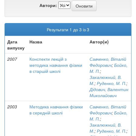
Автори:
Результати 1 до 3 із 3
Дата
Назва
Автор(и)
випуску
2007
Конспекти лекцій з
Савченко, Віталій
методика навчання фізики
Федорович
;
Бойко,
в старшій школі
М. П.
;
Закалюжний, В.
М.
;
Руденко, М. П.
;
Дідович, Валентин
Миколайович
2003
Методика навчання фізики
Савченко, Віталій
в середній школі
Федорович
;
Бойко,
М. П.
;
Закалюжний, В.
М.
;
Руденко, М. П.
;