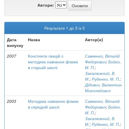
Автори:
Результати 1 до 3 із 3
Дата
Назва
Автор(и)
випуску
2007
Конспекти лекцій з
Савченко, Віталій
методика навчання фізики
Федорович
;
Бойко,
в старшій школі
М. П.
;
Закалюжний, В.
М.
;
Руденко, М. П.
;
Дідович, Валентин
Миколайович
2003
Методика навчання фізики
Савченко, Віталій
в середній школі
Федорович
;
Бойко,
М. П.
;
Закалюжний, В.
М.
;
Руденко, М. П.
;