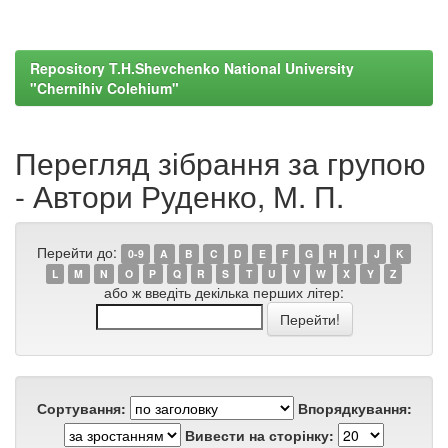
Repository T.H.Shevchenko National University
"Chernihiv Colehium"
Перегляд зібрання за групою
- Автори Руденко, М. П.
Перейти до:
0-9
A
B
C
D
E
F
G
H
I
J
K
L
M
N
O
P
Q
R
S
T
U
V
W
X
Y
Z
або ж введіть декілька перших літер:
Сортування:
Впорядкування:
Вивести на сторінку: