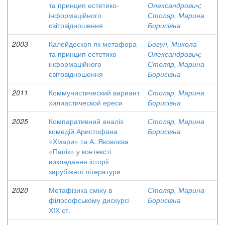
та принцип естетико-
Олександрович
;
інформаційного
Столяр, Марина
світовідношення
Борисівна
2003
Калейдоскоп як метафора
Богун, Микола
та принцип естетико-
Олександрович
;
інформаційного
Столяр, Марина
світовідношення
Борисівна
2011
Коммунистический вариант
Столяр, Марина
хилиастической ереси
Борисівна
2025
Компаративний аналіз
Столяр, Марина
комедій Аристофана
Борисівна
«Хмари» та А. Яковлєва
«Папік» у контексті
викладання історії
зарубіжної літератури
2020
Метафізика сміху в
Столяр, Марина
філософському дискурсі
Борисівна
ХІХ ст.