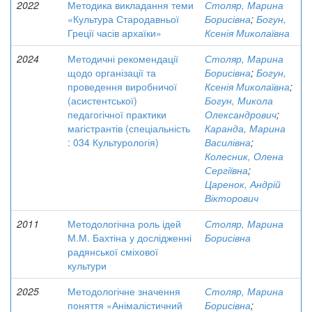
2022
Методика викладання теми
Столяр, Марина
«Культура Стародавньої
Борисівна
;
Богун,
Греції часів архаїки»
Ксенія Миколаївна
2024
Методичні рекомендації
Столяр, Марина
щодо організації та
Борисівна
;
Богун,
проведення виробничої
Ксенія Миколаївна
;
(асистентської)
Богун, Микола
педагогічної практики
Олександрович
;
магістрантів (спеціальність
Каранда, Марина
: 034 Культурологія)
Василівна
;
Колесник, Олена
Сергіївна
;
Царенок, Андрій
Вікторович
2011
Методологічна роль ідей
Столяр, Марина
М.М. Бахтіна у дослідженні
Борисівна
радянської сміхової
культури
2025
Методологічне значення
Столяр, Марина
поняття «Анімалістичний
Борисівна
;