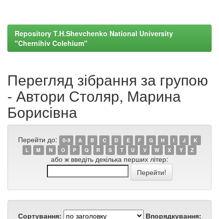
Repository T.H.Shevchenko National University
"Chernihiv Colehium"
Перегляд зібрання за групою
- Автори Столяр, Марина
Борисівна
Перейти до:
0-9
A
B
C
D
E
F
G
H
I
J
K
L
M
N
O
P
Q
R
S
T
U
V
W
X
Y
Z
або ж введіть декілька перших літер:
Сортування:
Впорядкування: