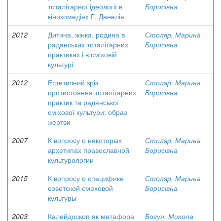
тоталітарної ідеології в
Борисівна
кінокомедіях Г. Данелія.
2012
Дитина, жінка, родина в
Столяр, Марина
радянських тоталітарних
Борисівна
практиках і в сміховій
культурі
2012
Естетичний зріз
Столяр, Марина
протистояння тоталітарних
Борисівна
практик та радянської
сміхової культури: образ
жертви
2007
К вопросу о некоторых
Столяр, Марина
архетипах православной
Борисівна
культурологии
2015
К вопросу о специфике
Столяр, Марина
советской смеховой
Борисівна
культуры
2003
Калейдоскоп як метафора
Богун, Микола