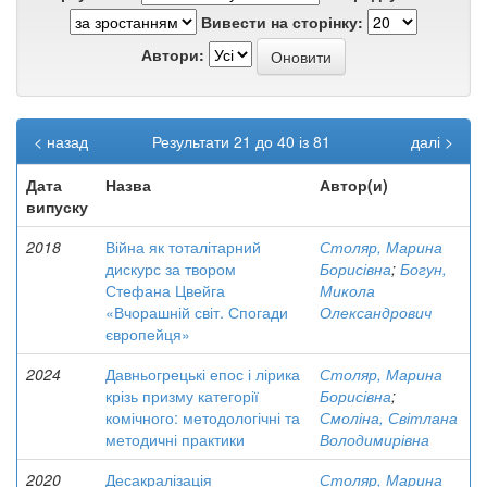
Вивести на сторінку:
Автори:
< назад
Результати 21 до 40 із 81
далі >
Дата
Назва
Автор(и)
випуску
2018
Війна як тоталітарний
Столяр, Марина
дискурс за твором
Борисівна
;
Богун,
Стефана Цвейга
Микола
«Вчорашній світ. Спогади
Олександрович
європейця»
2024
Давньогрецькі епос і лірика
Столяр, Марина
крізь призму категорії
Борисівна
;
комічного: методологічні та
Смоліна, Світлана
методичні практики
Володимирівна
2020
Десакралізація
Столяр, Марина