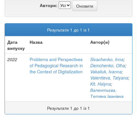
Автори:
Результати 1 до 1 із 1
Дата
Назва
Автор(и)
випуску
2022
Problems and Perspectives
Sivachenko, Inna
;
of Pedagogical Research in
Demchenko, Olha
;
the Context of Digitalization
Vakaliuk, Ivanna
;
Valentieva, Tatyana
;
Kit, Halyna
;
Валентьєва,
Тетяна Іванівна
Результати 1 до 1 із 1