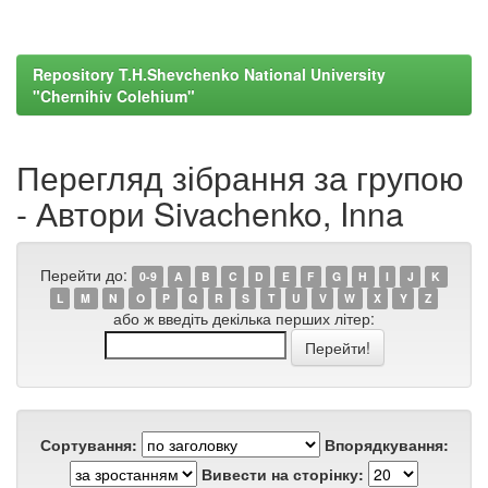
Repository T.H.Shevchenko National University
"Chernihiv Colehium"
Перегляд зібрання за групою
- Автори Sivachenko, Inna
Перейти до:
0-9
A
B
C
D
E
F
G
H
I
J
K
L
M
N
O
P
Q
R
S
T
U
V
W
X
Y
Z
або ж введіть декілька перших літер:
Сортування:
Впорядкування:
Вивести на сторінку: