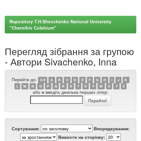
Repository T.H.Shevchenko National University
"Chernihiv Colehium"
Перегляд зібрання за групою
- Автори Sivachenko, Inna
Перейти до:
0-9
A
B
C
D
E
F
G
H
I
J
K
L
M
N
O
P
Q
R
S
T
U
V
W
X
Y
Z
або ж введіть декілька перших літер:
Сортування:
Впорядкування:
Вивести на сторінку: