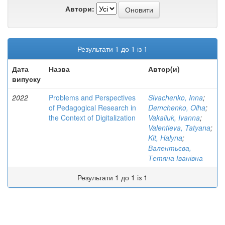
Автори:
Результати 1 до 1 із 1
Дата
Назва
Автор(и)
випуску
2022
Problems and Perspectives
Sivachenko, Inna
;
of Pedagogical Research in
Demchenko, Olha
;
the Context of Digitalization
Vakaliuk, Ivanna
;
Valentieva, Tatyana
;
Kit, Halyna
;
Валентьєва,
Тетяна Іванівна
Результати 1 до 1 із 1