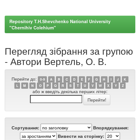
Repository T.H.Shevchenko National University
"Chernihiv Colehium"
Перегляд зібрання за групою
- Автори Вертель, О. В.
Перейти до:
0-9
A
B
C
D
E
F
G
H
I
J
K
L
M
N
O
P
Q
R
S
T
U
V
W
X
Y
Z
або ж введіть декілька перших літер:
Сортування:
Впорядкування:
Вивести на сторінку: