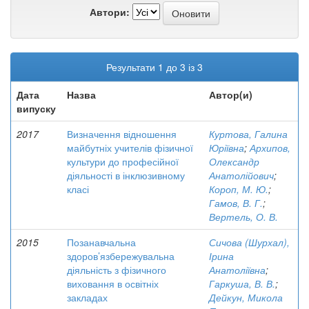
Автори:
Результати 1 до 3 із 3
Дата
Назва
Автор(и)
випуску
2017
Визначення відношення
Куртова, Галина
майбутніх учителів фізичної
Юріївна
;
Архипов,
культури до професійної
Олександр
діяльності в інклюзивному
Анатолійович
;
класі
Короп, М. Ю.
;
Гамов, В. Г.
;
Вертель, О. В.
2015
Позанавчальна
Сичова (Шурхал),
здоров’язбережувальна
Ірина
діяльність з фізичного
Анатоліївна
;
виховання в освітніх
Гаркуша, В. В.
;
закладах
Дейкун, Микола