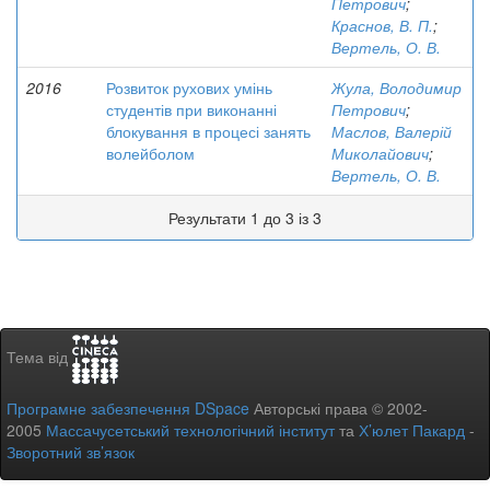
Петрович
;
Краснов, В. П.
;
Вертель, О. В.
2016
Розвиток рухових умінь
Жула, Володимир
студентів при виконанні
Петрович
;
блокування в процесі занять
Маслов, Валерій
волейболом
Миколайович
;
Вертель, О. В.
Результати 1 до 3 із 3
Тема від
Програмне забезпечення DSpace
Авторські права © 2002-
2005
Массачусетський технологічний інститут
та
Х’юлет Пакард
-
Зворотний зв’язок