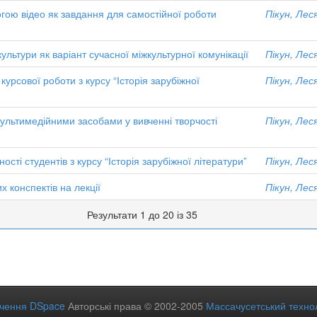
огою відео як завдання для самостійної роботи
Пікун, Лес
льтури як варіант сучасної міжкультурної комунікації
Пікун, Лес
урсової роботи з курсу “Історія зарубіжної
Пікун, Лес
мультимедійними засобами у вивченні творчості
Пікун, Лес
ості студентів з курсу “Історія зарубіжної літератури”
Пікун, Лес
 конспектів на лекції
Пікун, Лес
Результати 1 до 20 із 35
ечення DSpace
Авторські права © 2002-2005
Массачусетський технол