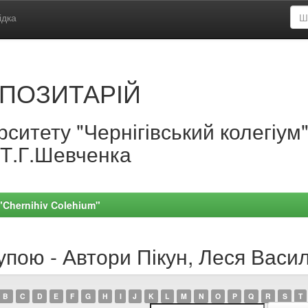
ідка
ПОЗИТАРІЙ
ситету "Чернігівський колегіум
.Т.Г.Шевченка
 "Chernihiv Colehium"
упою - Автори Пікун, Леся Васи
B
C
D
E
F
G
H
I
J
K
L
M
N
O
P
Q
R
S
T