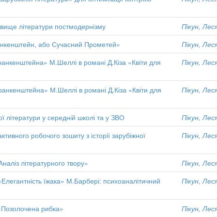
явище літератури постмодернізму
Пікун, Лес
анкенштейн, або Сучасний Прометей»
Пікун, Лес
анкенштейна» М.Шеллі в романі Д.Кіза «Квіти для
Пікун, Лес
анкенштейна» М.Шеллі в романі Д.Кіза «Квіти для
Пікун, Лес
ї літератури у середній школі та у ЗВО
Пікун, Лес
ктивного робочого зошиту з історії зарубіжної
Пікун, Лес
Аналіз літературного твору»
Пікун, Лес
«Елегантність їжака» М.Барбері: психоаналітичний
Пікун, Лес
 «Позолочена рибка»
Пікун, Лес