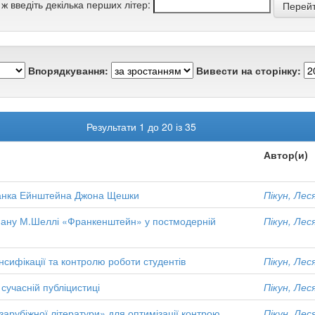
 ж введіть декілька перших літер:
Впорядкування:
Вивести на сторінку:
Результати 1 до 20 із 35
Автор(и)
Франка Ейнштейна Джона Щешки
Пікун, Лес
роману М.Шеллі «Франкенштейн» у постмодерній
Пікун, Лес
нсифікації та контролю роботи студентів
Пікун, Лес
учасній публіцистиці
Пікун, Лес
зарубіжної літератури» для оптимізації контрою
Пікун, Лес