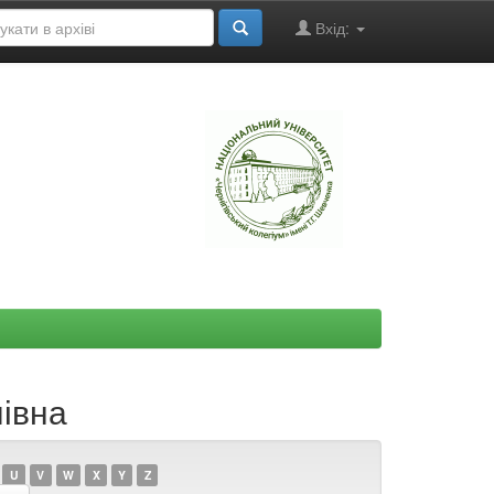
Вхід:
"
лівна
U
V
W
X
Y
Z