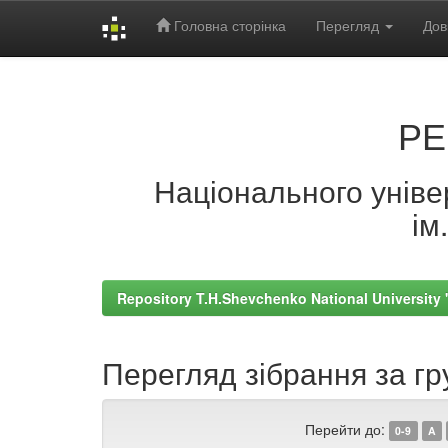
Головна сторінка
Перегляд
Дов
Skip
navigation
РЕ
Національного універ
ім
Repository T.H.Shevchenko National University
Перегляд зібрання за гр
Перейти до:
0-9
A