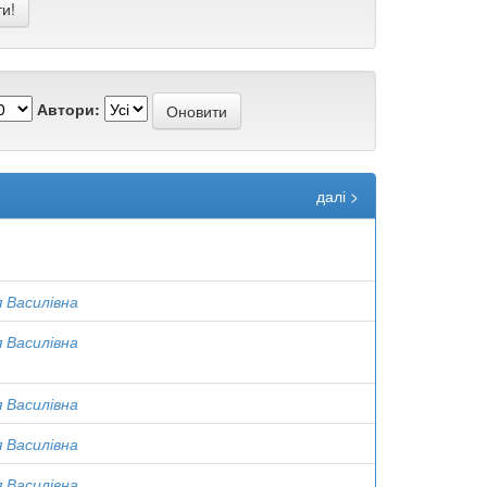
Автори:
далі >
я Василівна
я Василівна
я Василівна
я Василівна
я Василівна