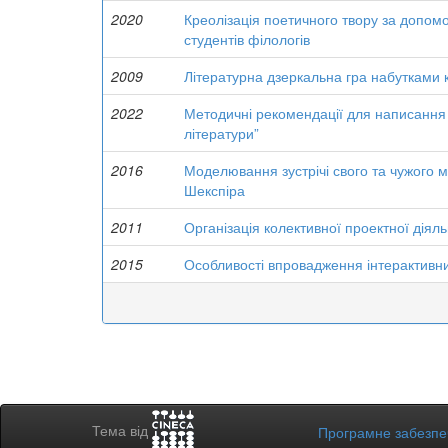
2020
Креолізація поетичного твору за допом
студентів філологів
2009
Літературна дзеркальна гра набутками ку
2022
Методичні рекомендації для написання к
літератури”
2016
Моделювання зустрічі свого та чужого 
Шекспіра
2011
Організація колективної проектної діяльн
2015
Особливості впровадження інтерактивних
Тема від
Програмне забезп