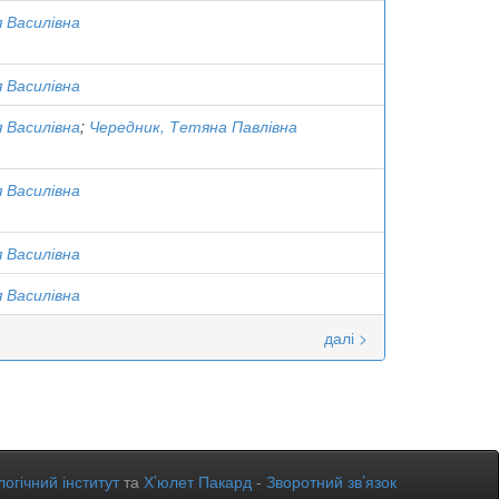
я Василівна
я Василівна
я Василівна
;
Чередник, Тетяна Павлівна
я Василівна
я Василівна
я Василівна
далі >
огічний інститут
та
Х’юлет Пакард
-
Зворотний зв’язок