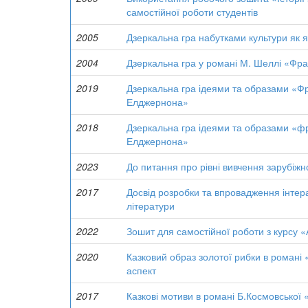
самостійної роботи студентів
2005
Дзеркальна гра набутками культури як 
2004
Дзеркальна гра у романі М. Шеллі «Фр
2019
Дзеркальна гра ідеями та образами «Фр
Елджернона»
2018
Дзеркальна гра ідеями та образами «фр
Елджернона»
2023
До питання про рівні вивчення зарубіжно
2017
Досвід розробки та впровадження інтера
літератури
2022
Зошит для самостійної роботи з курсу «
2020
Казковий образ золотої рибки в романі 
аспект
2017
Казкові мотиви в романі Б.Космовської