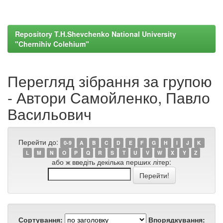
Repository T.H.Shevchenko National University
"Chernihiv Colehium"
Перегляд зібрання за групою
- Автори Самойленко, Павло
Васильович
Перейти до:
0-9
A
B
C
D
E
F
G
H
I
J
K
L
M
N
O
P
Q
R
S
T
U
V
W
X
Y
Z
або ж введіть декілька перших літер:
Сортування:
Впорядкування: