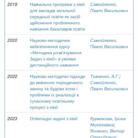
2019
Навчальна програма з хімії
Самойленко,
для закладів загальної
Павло Васильович
середньої освіти як засіб
здійснення проблемного
навчання бакалаврів освіти
2020
Науково-методичне
Самойленко,
забезпечення курсу
Павло Васильович
«Методика розв'язування
Задач з хімії» в умовах
дистанційного навчання
2022
Науково-методичні підходи
Ткаченко, А.Г.
;
до вивчення періодичного
Самойленко,
закону та будови атом і
Павло Васильович
проблеми їх реалізації в
сучасному освітньому
процесі з хімії
2023
Олімпіадні задачі з хімії
Курмакова, Ірина
Миколаївна
;
Янченко, Віктор
Олексійович
;