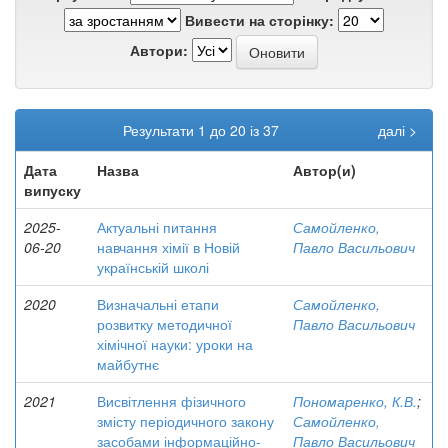
Вивести на сторінку:
Автори:
Результати 1 до 20 із 37
далі >
Дата
Назва
Автор(и)
випуску
2025-
Актуальні питання
Самойленко,
06-20
навчання хімії в Новій
Павло Васильович
українській школі
2020
Визначальні етапи
Самойленко,
розвитку методичної
Павло Васильович
хімічної науки: уроки на
майбутнє
2021
Висвітлення фізичного
Пономаренко, К.В.
;
змісту періодичного закону
Самойленко,
засобами інформаційно-
Павло Васильович