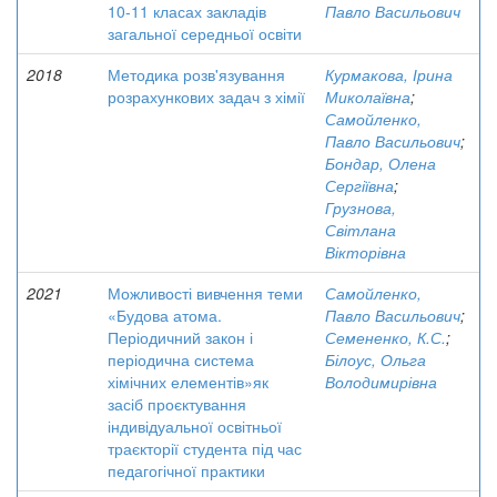
10-11 класах закладів
Павло Васильович
загальної середньої освіти
2018
Методика розв'язування
Курмакова, Ірина
розрахункових задач з хімії
Миколаївна
;
Самойленко,
Павло Васильович
;
Бондар, Олена
Сергіївна
;
Грузнова,
Світлана
Вікторівна
2021
Можливості вивчення теми
Самойленко,
«Будова атома.
Павло Васильович
;
Періодичний закон і
Семененко, К.С.
;
періодична система
Білоус, Ольга
хімічних елементів»як
Володимирівна
засіб проєктування
індивідуальної освітньої
траєкторії студента під час
педагогічної практики