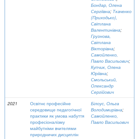
Бондар, Олена
Сергіївна
;
Ткаченко
(Приходько),
Світлана
Валентинівна
;
Грузнова,
Світлана
Вікторівна
;
Самойленко,
Павло Васильович
;
Купчик, Олена
Юріївна
;
Смольський,
Олександр
Сергійович
2021
Освітнє професійне
Білоус, Ольга
середовище педагогічної
Володимирівна
;
практики як умова набуття
Самойленко,
професіоналізму
Павло Васильович
майбутніми вчителями
природничих дисциплін