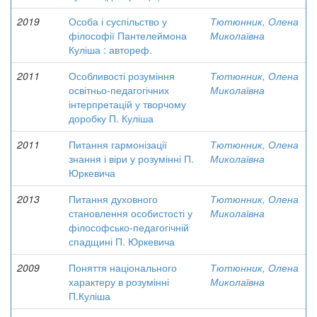
2019
Особа і суспільство у
Тютюнник, Олена
філософії Пантелеймона
Миколаївна
Куліша : автореф.
2011
Особливості розуміння
Тютюнник, Олена
освітньо-педагогічних
Миколаївна
інтерпретацій у творчому
доробку П. Куліша
2011
Питання гармонізації
Тютюнник, Олена
знання і віри у розумінні П.
Миколаївна
Юркевича
2013
Питання духовного
Тютюнник, Олена
становлення особистості у
Миколаївна
філософсько-педагогічній
спадщині П. Юркевича
2009
Поняття національного
Тютюнник, Олена
характеру в розумінні
Миколаївна
П.Куліша