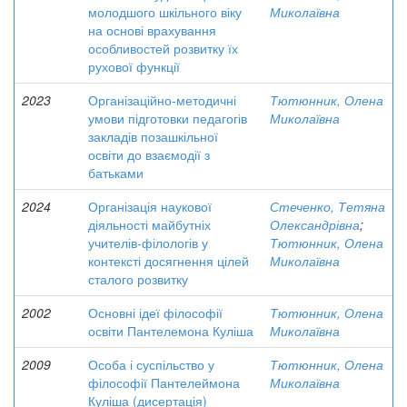
молодшого шкільного віку
Миколаївна
на основі врахування
особливостей розвитку їх
рухової функції
2023
Організаційно-методичні
Тютюнник, Олена
умови підготовки педагогів
Миколаївна
закладів позашкільної
освіти до взаємодії з
батьками
2024
Організація наукової
Стеченко, Тетяна
діяльності майбутніх
Олександрівна
;
учителів-філологів у
Тютюнник, Олена
контексті досягнення цілей
Миколаївна
сталого розвитку
2002
Основні ідеї філософії
Тютюнник, Олена
освіти Пантелемона Куліша
Миколаївна
2009
Особа і суспільство у
Тютюнник, Олена
філософії Пантелеймона
Миколаївна
Куліша (дисертація)