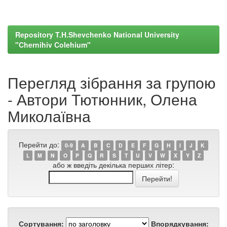
Repository T.H.Shevchenko National University
"Chernihiv Colehium"
Перегляд зібрання за групою
- Автори Тютюнник, Олена
Миколаївна
Перейти до:
0-9
A
B
C
D
E
F
G
H
I
J
K
L
M
N
O
P
Q
R
S
T
U
V
W
X
Y
Z
або ж введіть декілька перших літер:
Сортування:
Впорядкування: