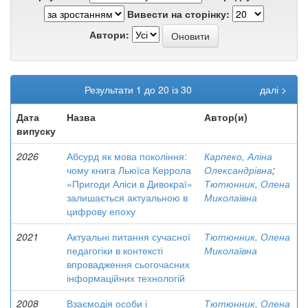
Вивести на сторінку:
Автори:
Результати 1 до 20 із 30
далі >
Дата
Назва
Автор(и)
випуску
2026
Абсурд як мова покоління:
Карпеко, Аліна
чому книга Льюїса Керрола
Олександрівна
;
«Пригоди Аліси в Дивокраї»
Тютюнник, Олена
залишається актуальною в
Миколаївна
цифрову епоху
2021
Актуальні питання сучасної
Тютюнник, Олена
педагогіки в контексті
Миколаївна
впровадження сьогочасних
інформаційних технологій
2008
Взаємодія особи і
Тютюнник, Олена