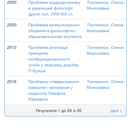
2000
Проблема кордоцентризму
Тютюнник, Олена
в українській філософії
Миколаївна
другої пол. ХVІІІ-ХІХ ст.
2020
Проблема межкультурного
Тютюнник, Олена
общения в философско-
Миколаївна
образовательном контексте
2012
Проблема реалізації
Тютюнник, Олена
принципів
Миколаївна
поліфункціональності
особи у творчому доробку
П.Куліша
2016
Проблема співвідношення
Тютюнник, Олена
навчання і виховання у
Миколаївна
педагогіці Памфіла
Юркевича
Результати 1 до 20 із 30
далі >