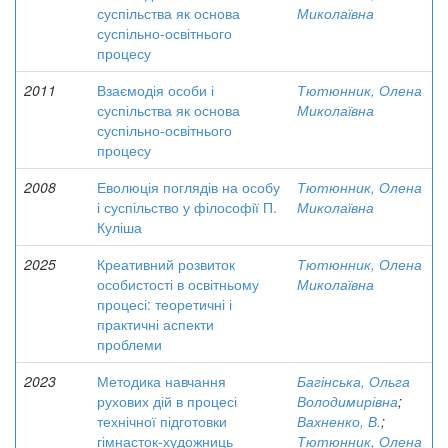
суспільства як основа
Миколаївна
суспільно-освітнього
процесу
2011
Взаємодія особи і
Тютюнник, Олена
суспільства як основа
Миколаївна
суспільно-освітнього
процесу
2008
Еволюція поглядів на особу
Тютюнник, Олена
і суспільство у філософії П.
Миколаївна
Куліша
2025
Креативний розвиток
Тютюнник, Олена
особистості в освітньому
Миколаївна
процесі: теоретичні і
практичні аспекти
проблеми
2023
Методика навчання
Багінська, Ольга
рухових дій в процесі
Володимирівна
;
технічної підготовки
Вахненко, В.
;
гімнасток-художниць
Тютюнник, Олена