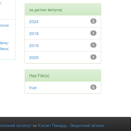
,
за датою випуску
2024
2
рина
2018
1
ївна
;
2019
1
ївна
;
2020
1
Has File(s)
true
5
огічний інститут
та
Х’юлет Пакард
-
Зворотний зв’язок