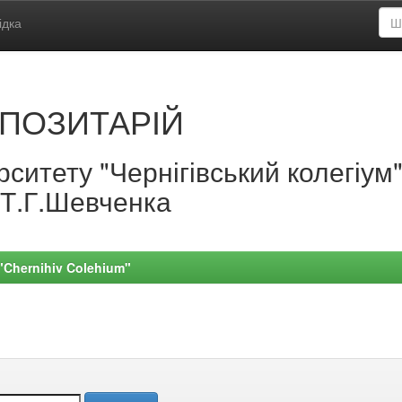
ідка
ПОЗИТАРІЙ
ситету "Чернігівський колегіум
.Т.Г.Шевченка
 "Chernihiv Colehium"