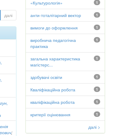
«Культурологія»
1
далі
анти-тоталітарний вектор
1
вимоги до оформлення
1
виробнича педагогічна
1
практика
загальна характеристика
1
,
магістерс...
здобувачі освіти
1
,
Кваліфікаційна робота
1
кваліфікаційна робота
1
гун,
критерії оцінювання
1
а
енія
далі >
рович
;