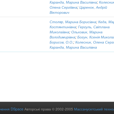
Каранда, Марина Василівна
;
Колесник
Олена Сергіївна
;
Царенок, Андрій
Вікторович
Столяр, Марина Борисівна
;
Кеда, Ма
Костянтинівна
;
Гергуль, Світлана
Миколаївна
;
Ольховик, Марина
Володимирівна
;
Богун, Ксенія Микола
Борисов, О.О.
;
Колесник, Олена Сергі
Каранда, Марина Василівна
ечення DSpace
Авторські права © 2002-2005
Массачусетський технол