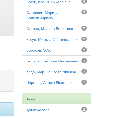
Богун, Ксенія Миколаївна
3
Ольховик, Марина
3
Володимирівна
Столяр, Марина Борисівна
2
Богун, Микола Олександрович
1
Борисов, О.О.
1
Гергуль, Світлана Миколаївна
1
Кеда, Марина Костянтинівна
1
Царенок, Андрій Вікторович
1
Тема
культурологія
2