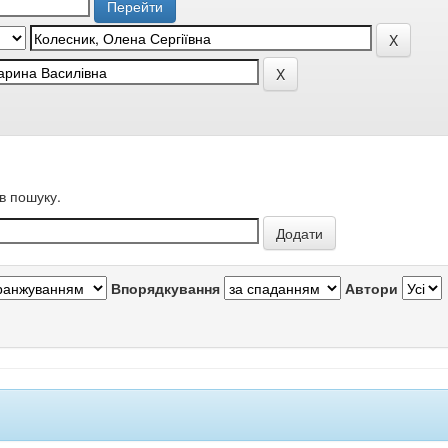
в пошуку.
Впорядкування
Автори