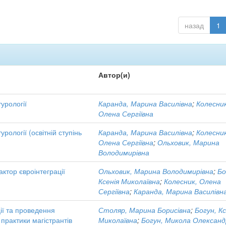
назад
1
Автор(и)
урології
Каранда, Марина Василівна
;
Колесник
Олена Сергіївна
рології (освітній ступінь
Каранда, Марина Василівна
;
Колесник
Олена Сергіївна
;
Ольховик, Марина
Володимирівна
актор євроінтеграції
Ольховик, Марина Володимирівна
;
Бо
Ксенія Миколаївна
;
Колесник, Олена
Сергіївна
;
Каранда, Марина Василівн
ії та проведення
Столяр, Марина Борисівна
;
Богун, Кс
 практики магістрантів
Миколаївна
;
Богун, Микола Олександ