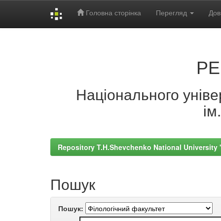
Головна сторінка
Перегляд
Дов
Skip
navigation
РЕ
Національного універ
ім
Repository T.H.Shevchenko National University
Пошук
Пошук: