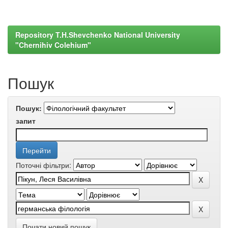
Repository T.H.Shevchenko National University
"Chernihiv Colehium"
Пошук
Пошук:
запит
Поточні фільтри:
Почати новий пошук