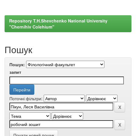
Repository T.H.Shevchenko National University
"Chernihiv Colehium"
Пошук
Пошук:
запит
Поточні фільтри:
Почати новий пошук