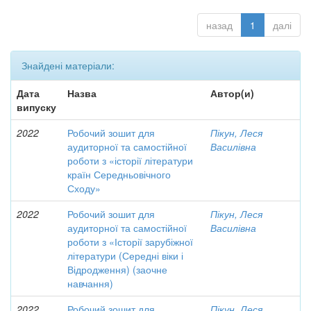
назад
1
далі
Знайдені матеріали:
Дата
Назва
Автор(и)
випуску
2022
Робочий зошит для
Пікун, Леся
аудиторної та самостійної
Василівна
роботи з «історії літератури
країн Середньовічного
Сходу»
2022
Робочий зошит для
Пікун, Леся
аудиторної та самостійної
Василівна
роботи з «Історії зарубіжної
літератури (Середні віки і
Відродження) (заочне
навчання)
2022
Робочий зошит для
Пікун, Леся