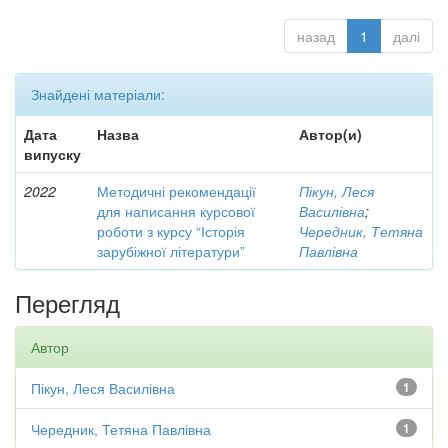
назад
1
далі
Знайдені матеріали:
Дата
Назва
Автор(и)
випуску
2022
Методичні рекомендації
Пікун, Леся
для написання курсової
Василівна
;
роботи з курсу “Історія
Чередник, Тетяна
зарубіжної літератури”
Павлівна
Перегляд
Автор
Пікун, Леся Василівна
1
Чередник, Тетяна Павлівна
1