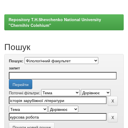
Repository T.H.Shevchenko National University
"Chernihiv Colehium"
Пошук
Пошук:
запит
Поточні фільтри:
Почати новий пошук