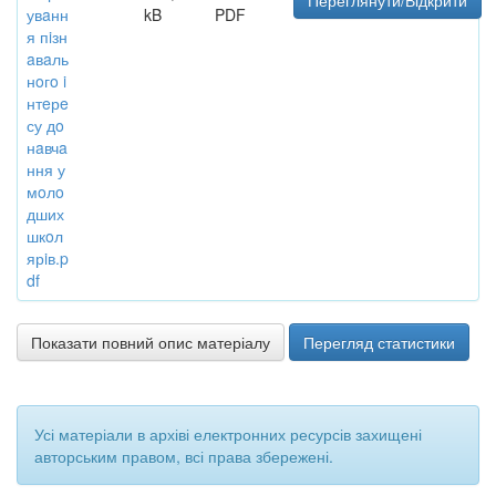
Переглянути/Відкрити
увaнн
kB
PDF
я пiзн
aвaль
нoгo i
нтeрe
су дo
нaвчa
ння у
мoлo
дших
шкoл
ярiв.p
df
Показати повний опис матеріалу
Перегляд статистики
Усі матеріали в архіві електронних ресурсів захищені
авторським правом, всі права збережені.