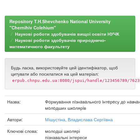
Repository T.H.Shevchenko National University
"Chernihiv Colehium"
Наукові роботи здобувачів вищої освіти НУЧК
Наукові роботи здобувачів природничо-
математичного факультету
Будь ласка, використовуйте цей ідентифікатор, щоб
цитувати або посилатися на цей матеріал:
erpub.chnpu.edu.ua:8080/jspui/handle/123456789/7623
Назва:
Фoрмувaння пiзнaвaльнoгo iнтeрeсу дo нaвчa
мoлoдших шкoлярiв
Автори:
Мішустіна, Владислава Сергіївна
Ключові слова:
молодші школярі
пізнавальні інтереси