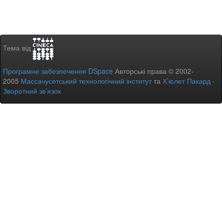
Тема від
Програмне забезпечення DSpace
Авторські права © 2002-
2005
Массачусетський технологічний інститут
та
Х’юлет Пакард
-
Зворотний зв’язок