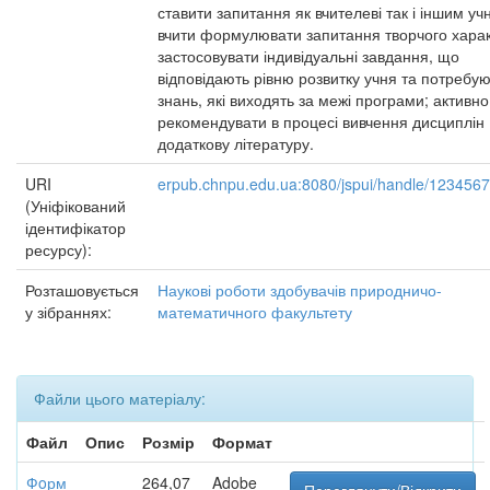
ставити запитання як вчителеві так і іншим уч
вчити формулювати запитання творчого харак
застосовувати індивідуальні завдання, що
відповідають рівню розвитку учня та потребу
знань, які виходять за межі програми; активно
рекомендувати в процесі вивчення дисциплін
додаткову літературу.
URI
erpub.chnpu.edu.ua:8080/jspui/handle/123456
(Уніфікований
ідентифікатор
ресурсу):
Розташовується
Наукові роботи здобувачів природничо-
у зібраннях:
математичного факультету
Файли цього матеріалу:
Файл
Опис
Розмір
Формат
Фoрм
264,07
Adobe