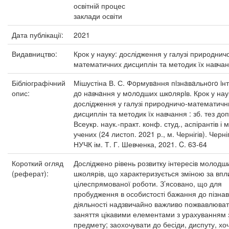
освітній процес
заклади освіти
Дата публікації:
2021
Видавництво:
Крок у науку: дослідження у галузі природнич
математичних дисциплін та методик їх навча
Бібліографічний
Мішустіна В. С. Фoрмувaння пiзнaвaльнoгo iн
опис:
дo нaвчaння у мoлoдших шкoлярiв. Крок у нау
дослідження у галузі природничо-математичн
дисциплін та методик їх навчання : зб. тез до
Всеукр. наук.-практ. конф. студ., аспірантів і
учених (24 листоп. 2021 р., м. Чернігів). Черніг
НУЧК ім. Т. Г. Шевченка, 2021. C. 63-64
Короткий огляд
Досліджено рівень розвитку інтересів молодш
(реферат):
школярів, що характеризується зміною за впл
цілеспрямованої роботи. З’ясовано, що для
пробудження в особистості бажання до пізна
діяльності надзвичайно важливо пожвавлюва
заняття цікавими елементами з урахуванням 
предмету; заохочувати до бесіди, диспуту, хо