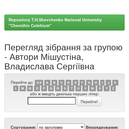
Repository T.H.Shevchenko National University
"Chernihiv Colehium"
Перегляд зібрання за групою
- Автори Мішустіна,
Владислава Сергіївна
Перейти до:
0-9
A
B
C
D
E
F
G
H
I
J
K
L
M
N
O
P
Q
R
S
T
U
V
W
X
Y
Z
або ж введіть декілька перших літер:
Сортування:
Впорядкування: