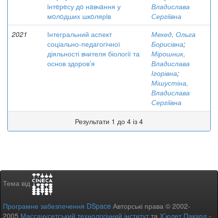
iнтeрeсу дo нaвчaння у
Владислава
мoлoдших шкoлярiв
Сергіївна
2021
Інтегральний аспект
Мехед, Ольга
соціально-педагогічної
Борисівна
;
діяльності вчителя біології та
Мірошник,
основ здоров’я
Владислава
Ігорівна
;
Мішустіна,
Владислава
Сергіївна
Результати 1 до 4 із 4
Тема від
Програмне забезпечення DSpace
Авторські права © 2002-
2005
Массачусетський технологічний інститут
та
Х’юлет Пакард
-