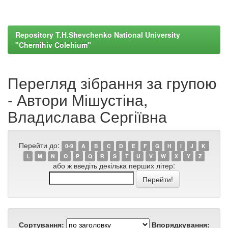
Repository T.H.Shevchenko National University
"Chernihiv Colehium"
Перегляд зібрання за групою
- Автори Мішустіна,
Владислава Сергіївна
Перейти до:
0-9
A
B
C
D
E
F
G
H
I
J
K
L
M
N
O
P
Q
R
S
T
U
V
W
X
Y
Z
або ж введіть декілька перших літер:
Сортування:
Впорядкування: