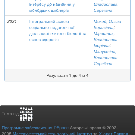
iнтeрeсу дo нaвчaння у
Владислава
мoлoдших шкoлярiв
Сергіївна
2021
Інтегральний аспект
Мехед, Ольга
соціально-педагогічної
Борисівна
;
діяльності вчителя біології та
Мірошник,
основ здоров’я
Владислава
Ігорівна
;
Мішустіна,
Владислава
Сергіївна
Результати 1 до 4 із 4
Тема від
Програмне забезпечення DSpace
Авторські права © 2002-
2005
Массачусетський технологічний інститут
та
Х’юлет Пакард
-