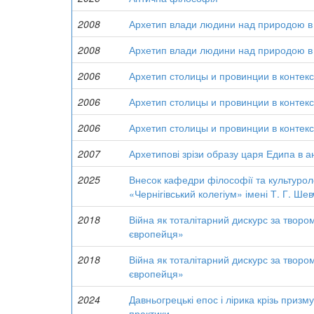
2008
Архетип влади людини над природою в 
2008
Архетип влади людини над природою в 
2006
Архетип столицы и провинции в контек
2006
Архетип столицы и провинции в контек
2006
Архетип столицы и провинции в контек
2007
Архетипові зрізи образу царя Едипа в ан
2025
Внесок кафедри філософії та культуроло
«Чернігівський колегіум» імені Т. Г. Ше
2018
Війна як тоталітарний дискурс за твор
європейця»
2018
Війна як тоталітарний дискурс за твор
європейця»
2024
Давньогрецькі епос і лірика крізь призму
практики