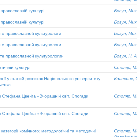
православній культурі
Богун, Ми
православній культурі
Богун, Ми
сте православной культурологи
Богун, Ми
сте православной культурологи
Богун, Ми
сте православной культурологии
Богун, Н. А
тичній культурі
Столяр, М
гії у сталий розвиток Національного університету
Колесник, 
вченка
ом Стефана Цвейга «Вчорашній світ. Спогади
Столяр, М
ом Стефана Цвейга «Вчорашній світ. Спогади
Столяр, М
 категорії комічного: методологічні та методичні
Столяр, М
Володимир