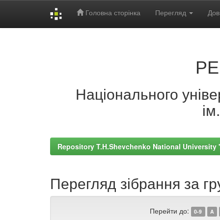
Головна сторінка
Перегляд
Дов
Skip
navigation
РЕ
Національного універ
ім
Repository T.H.Shevchenko National University
Перегляд зібрання за г
Перейти до:
0-9
A