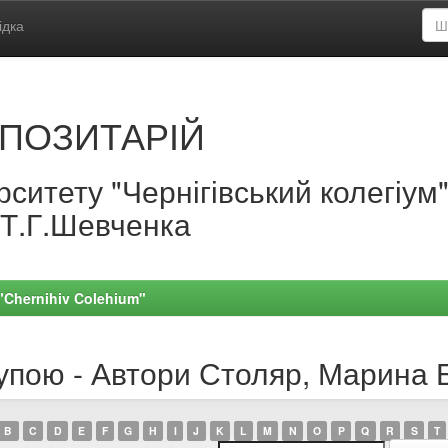
ідка
ПОЗИТАРІЙ
ситету "Чернігівський колегіум
.Т.Г.Шевченка
 "Chernihiv Colehium"
рупою - Автори Столяр, Марина 
B
C
D
E
F
G
H
I
J
K
L
M
N
O
P
Q
R
S
T