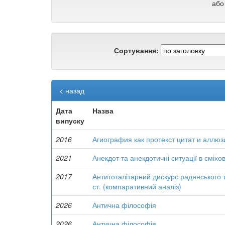
або
Сортування:
< назад
Дата
Назва
випуску
2016
Агиография как протекст цитат и аллюз
2021
Анекдот та анекдотичні ситуації в сміхов
2017
Антитоталітарний дискурс радянського т
ст. (компаративний аналіз)
2026
Антична філософія
2026
Антична філософія