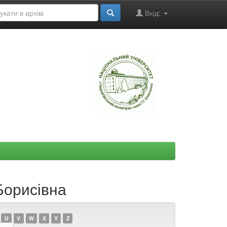
Вхід:
"
Борисівна
U
V
W
X
Y
Z