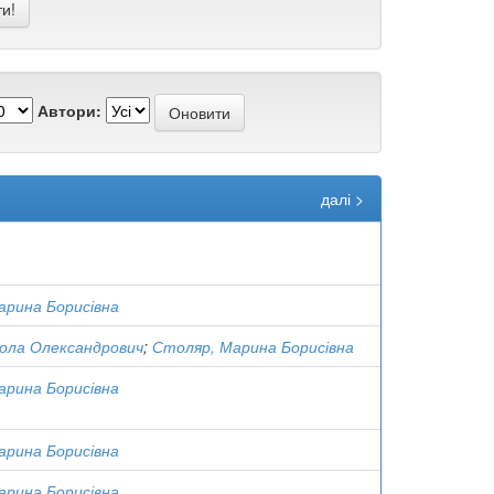
Автори:
далі >
арина Борисівна
кола Олександрович
;
Столяр, Марина Борисівна
арина Борисівна
арина Борисівна
арина Борисівна