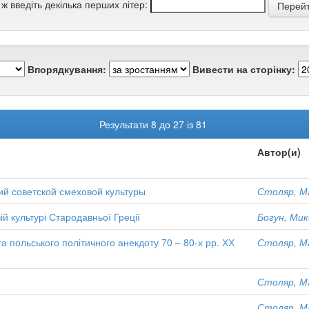
 ж введіть декілька перших літер:
Впорядкування:
Вивести на сторінку:
Результати 8 до 27 із 81
Автор(и)
ий советской смеховой культуры
Столяр, М
ій культурі Стародавньої Греції
Богун, Ми
а польського політичного анекдоту 70 – 80-х рр. ХХ
Столяр, М
Столяр, М
Столяр, М