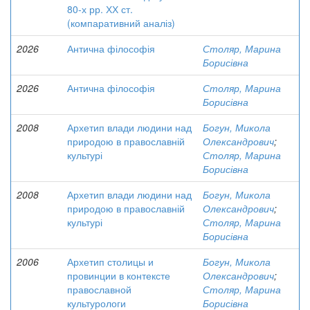
80-х рр. ХХ ст.
(компаративний аналіз)
2026
Антична філософія
Столяр, Марина
Борисівна
2026
Антична філософія
Столяр, Марина
Борисівна
2008
Архетип влади людини над
Богун, Микола
природою в православній
Олександрович
;
культурі
Столяр, Марина
Борисівна
2008
Архетип влади людини над
Богун, Микола
природою в православній
Олександрович
;
культурі
Столяр, Марина
Борисівна
2006
Архетип столицы и
Богун, Микола
провинции в контексте
Олександрович
;
православной
Столяр, Марина
культурологи
Борисівна