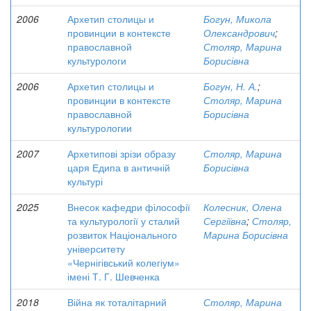
2006
Архетип столицы и
Богун, Микола
провинции в контексте
Олександрович
;
православной
Столяр, Марина
культурологи
Борисівна
2006
Архетип столицы и
Богун, Н. А.
;
провинции в контексте
Столяр, Марина
православной
Борисівна
культурологии
2007
Архетипові зрізи образу
Столяр, Марина
царя Едипа в античній
Борисівна
культурі
2025
Внесок кафедри філософії
Колесник, Олена
та культурології у сталий
Сергіївна
;
Столяр,
розвиток Національного
Марина Борисівна
університету
«Чернігівський колегіум»
імені Т. Г. Шевченка
2018
Війна як тоталітарний
Столяр, Марина