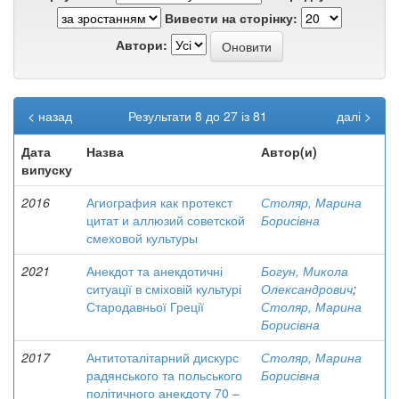
Вивести на сторінку:
Автори:
< назад
Результати 8 до 27 із 81
далі >
Дата
Назва
Автор(и)
випуску
2016
Агиография как протекст
Столяр, Марина
цитат и аллюзий советской
Борисівна
смеховой культуры
2021
Анекдот та анекдотичні
Богун, Микола
ситуації в сміховій культурі
Олександрович
;
Стародавньої Греції
Столяр, Марина
Борисівна
2017
Антитоталітарний дискурс
Столяр, Марина
радянського та польського
Борисівна
політичного анекдоту 70 –