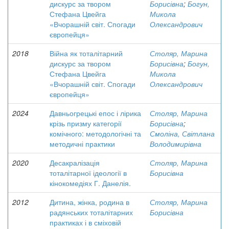
дискурс за твором
Борисівна
;
Богун,
Стефана Цвейга
Микола
«Вчорашній світ. Спогади
Олександрович
європейця»
2018
Війна як тоталітарний
Столяр, Марина
дискурс за твором
Борисівна
;
Богун,
Стефана Цвейга
Микола
«Вчорашній світ. Спогади
Олександрович
європейця»
2024
Давньогрецькі епос і лірика
Столяр, Марина
крізь призму категорії
Борисівна
;
комічного: методологічні та
Смоліна, Світлана
методичні практики
Володимирівна
2020
Десакралізація
Столяр, Марина
тоталітарної ідеології в
Борисівна
кінокомедіях Г. Данелія.
2012
Дитина, жінка, родина в
Столяр, Марина
радянських тоталітарних
Борисівна
практиках і в сміховій