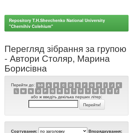
Repository T.H.Shevchenko National University
"Chernihiv Colehium"
Перегляд зібрання за групою
- Автори Столяр, Марина
Борисівна
Перейти до:
0-9
A
B
C
D
E
F
G
H
I
J
K
L
M
N
O
P
Q
R
S
T
U
V
W
X
Y
Z
або ж введіть декілька перших літер:
Сортування:
Впорядкування: