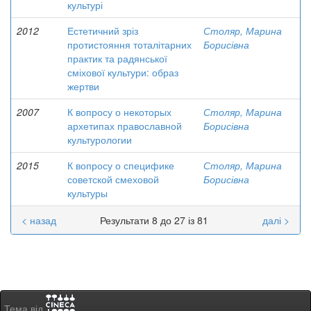
культурі
2012
Естетичний зріз
Столяр, Марина
протистояння тоталітарних
Борисівна
практик та радянської
сміхової культури: образ
жертви
2007
К вопросу о некоторых
Столяр, Марина
архетипах православной
Борисівна
культурологии
2015
К вопросу о специфике
Столяр, Марина
советской смеховой
Борисівна
культуры
< назад
Результати 8 до 27 із 81
далі >
Тема від