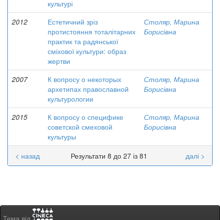
культурі
2012
Естетичний зріз
Столяр, Марина
протистояння тоталітарних
Борисівна
практик та радянської
сміхової культури: образ
жертви
2007
К вопросу о некоторых
Столяр, Марина
архетипах православной
Борисівна
культурологии
2015
К вопросу о специфике
Столяр, Марина
советской смеховой
Борисівна
культуры
< назад
Результати 8 до 27 із 81
далі >
Тема від