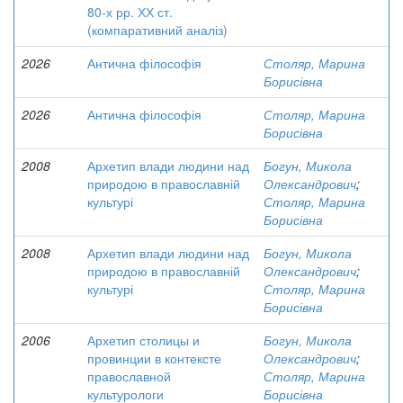
80-х рр. ХХ ст.
(компаративний аналіз)
2026
Антична філософія
Столяр, Марина
Борисівна
2026
Антична філософія
Столяр, Марина
Борисівна
2008
Архетип влади людини над
Богун, Микола
природою в православній
Олександрович
;
культурі
Столяр, Марина
Борисівна
2008
Архетип влади людини над
Богун, Микола
природою в православній
Олександрович
;
культурі
Столяр, Марина
Борисівна
2006
Архетип столицы и
Богун, Микола
провинции в контексте
Олександрович
;
православной
Столяр, Марина
культурологи
Борисівна