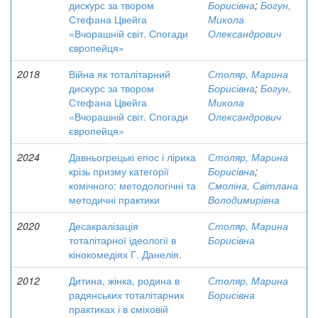
дискурс за твором
Борисівна
;
Богун,
Стефана Цвейга
Микола
«Вчорашній світ. Спогади
Олександрович
європейця»
2018
Війна як тоталітарний
Столяр, Марина
дискурс за твором
Борисівна
;
Богун,
Стефана Цвейга
Микола
«Вчорашній світ. Спогади
Олександрович
європейця»
2024
Давньогрецькі епос і лірика
Столяр, Марина
крізь призму категорії
Борисівна
;
комічного: методологічні та
Смоліна, Світлана
методичні практики
Володимирівна
2020
Десакралізація
Столяр, Марина
тоталітарної ідеології в
Борисівна
кінокомедіях Г. Данелія.
2012
Дитина, жінка, родина в
Столяр, Марина
радянських тоталітарних
Борисівна
практиках і в сміховій