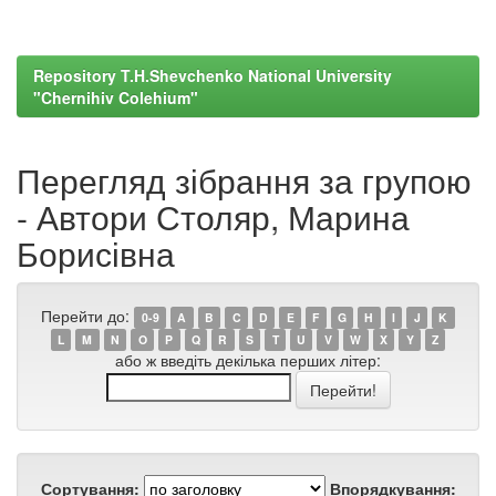
Repository T.H.Shevchenko National University
"Chernihiv Colehium"
Перегляд зібрання за групою
- Автори Столяр, Марина
Борисівна
Перейти до:
0-9
A
B
C
D
E
F
G
H
I
J
K
L
M
N
O
P
Q
R
S
T
U
V
W
X
Y
Z
або ж введіть декілька перших літер:
Сортування:
Впорядкування: