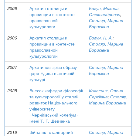
2006
Архетип столицы и
Богун, Микола
провинции в контексте
Олександрович
;
православной
Столяр, Марина
культурологи
Борисівна
2006
Архетип столицы и
Богун, Н. А.
;
провинции в контексте
Столяр, Марина
православной
Борисівна
культурологии
2007
Архетипові зрізи образу
Столяр, Марина
царя Едипа в античній
Борисівна
культурі
2025
Внесок кафедри філософії
Колесник, Олена
та культурології у сталий
Сергіївна
;
Столяр,
розвиток Національного
Марина Борисівна
університету
«Чернігівський колегіум»
імені Т. Г. Шевченка
2018
Війна як тоталітарний
Столяр, Марина