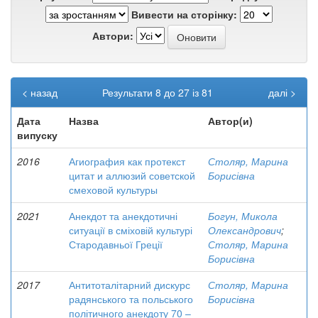
Вивести на сторінку:
Автори:
< назад
Результати 8 до 27 із 81
далі >
Дата
Назва
Автор(и)
випуску
2016
Агиография как протекст
Столяр, Марина
цитат и аллюзий советской
Борисівна
смеховой культуры
2021
Анекдот та анекдотичні
Богун, Микола
ситуації в сміховій культурі
Олександрович
;
Стародавньої Греції
Столяр, Марина
Борисівна
2017
Антитоталітарний дискурс
Столяр, Марина
радянського та польського
Борисівна
політичного анекдоту 70 –