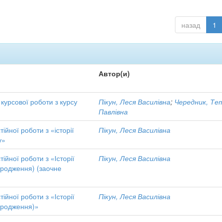
назад
1
Автор(и)
курсової роботи з курсу
Пікун, Леся Василівна
;
Чередник, Те
Павлівна
ійної роботи з «історії
Пікун, Леся Василівна
у»
ійної роботи з «Історії
Пікун, Леся Василівна
ідродження) (заочне
ійної роботи з «Історії
Пікун, Леся Василівна
ідродження)»