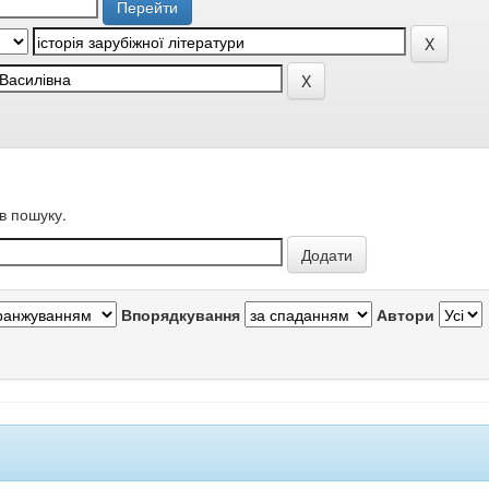
в пошуку.
Впорядкування
Автори