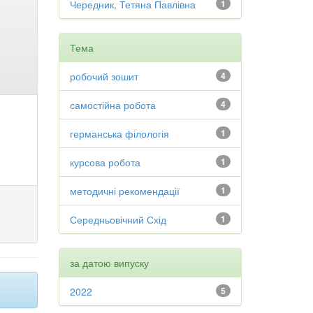
Чередник, Тетяна Павлівна
1
Тема
робочий зошит
4
самостійна робота
4
германська філологія
1
курсова робота
1
методичні рекомендації
1
Середньовічний Схід
1
за датою випуску
2022
5