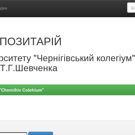
ідка
ПОЗИТАРІЙ
ситету "Чернігівський колегіум
.Т.Г.Шевченка
 "Chernihiv Colehium"