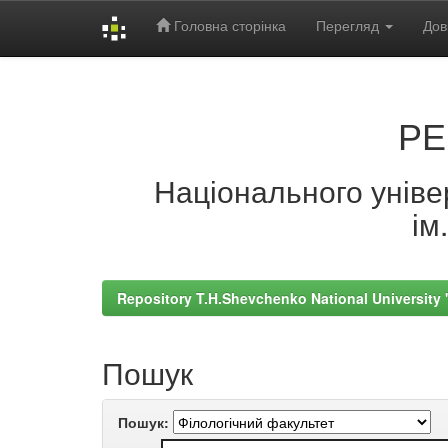
Головна сторінка
Перегляд
Дов
Skip
navigation
РЕ
Національного універ
ім
Repository T.H.Shevchenko National University
Пошук
Пошук: