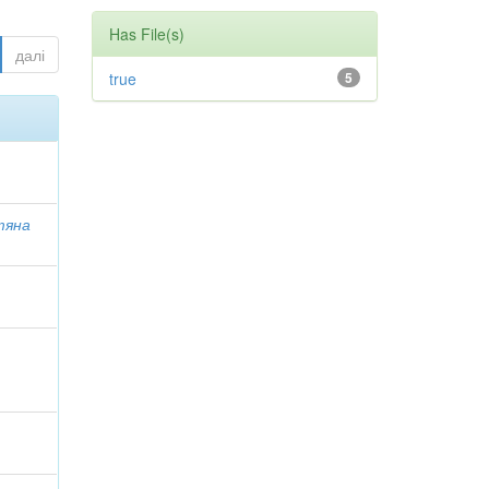
Has File(s)
далі
true
5
тяна