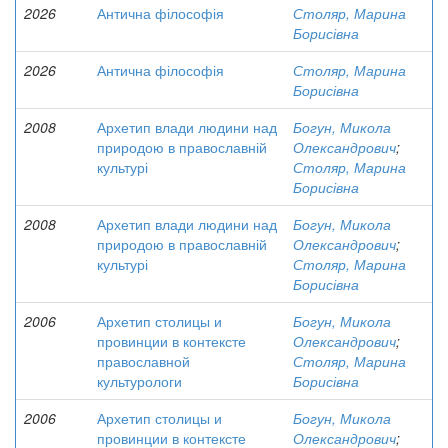
2026
Антична філософія
Столяр, Марина
Борисівна
2026
Антична філософія
Столяр, Марина
Борисівна
2008
Архетип влади людини над
Богун, Микола
природою в православній
Олександрович
;
культурі
Столяр, Марина
Борисівна
2008
Архетип влади людини над
Богун, Микола
природою в православній
Олександрович
;
культурі
Столяр, Марина
Борисівна
2006
Архетип столицы и
Богун, Микола
провинции в контексте
Олександрович
;
православной
Столяр, Марина
культурологи
Борисівна
2006
Архетип столицы и
Богун, Микола
провинции в контексте
Олександрович
;