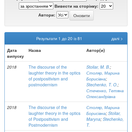
Вивести на сторінку:
Автори:
Результати 1 до 20 із 81
далі >
Дата
Назва
Автор(и)
випуску
2018
The discourse of the
Stoliar, M. B.
;
laughter theory in the optics
Столяр, Марина
of postpositivism and
Борисівна
;
postmodernism
Stechenko, T. O.
;
Стеченко, Тетяна
Олександрівна
2018
The discourse of the
Столяр, Марина
laughter theory in the optics
Борисівна
;
Stoliar,
of Postpositivism and
Maryna
;
Stechenko,
Postmodernism
T.