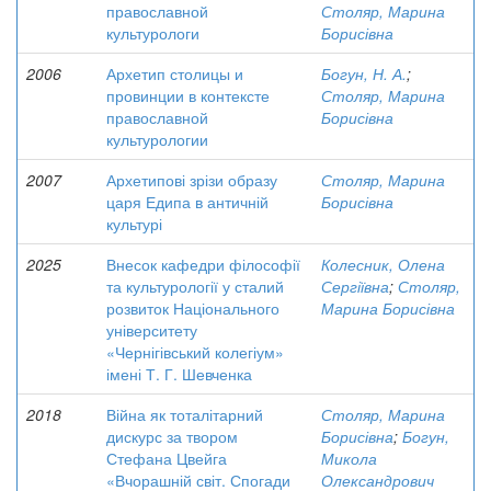
православной
Столяр, Марина
культурологи
Борисівна
2006
Архетип столицы и
Богун, Н. А.
;
провинции в контексте
Столяр, Марина
православной
Борисівна
культурологии
2007
Архетипові зрізи образу
Столяр, Марина
царя Едипа в античній
Борисівна
культурі
2025
Внесок кафедри філософії
Колесник, Олена
та культурології у сталий
Сергіївна
;
Столяр,
розвиток Національного
Марина Борисівна
університету
«Чернігівський колегіум»
імені Т. Г. Шевченка
2018
Війна як тоталітарний
Столяр, Марина
дискурс за твором
Борисівна
;
Богун,
Стефана Цвейга
Микола
«Вчорашній світ. Спогади
Олександрович