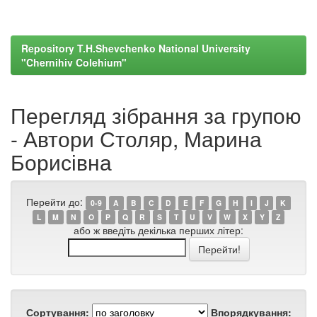
Repository T.H.Shevchenko National University
"Chernihiv Colehium"
Перегляд зібрання за групою
- Автори Столяр, Марина
Борисівна
Перейти до:
0-9
A
B
C
D
E
F
G
H
I
J
K
L
M
N
O
P
Q
R
S
T
U
V
W
X
Y
Z
або ж введіть декілька перших літер:
Сортування:
Впорядкування: