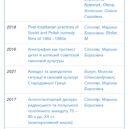
Kolesnyk, Olena
;
Колесник, Олена
Сергіївна
2018
Post-totalitarian practices of
Столяр, Марина
Soviet and Polish comedy
Борисівна
;
Stoliar,
films of 1960 –1980s.
M.
2016
Агиография как протекст
Столяр, Марина
цитат и аллюзий советской
Борисівна
смеховой культуры
2021
Анекдот та анекдотичні
Богун, Микола
ситуації в сміховій культурі
Олександрович
;
Стародавньої Греції
Столяр, Марина
Борисівна
2017
Антитоталітарний дискурс
Столяр, Марина
радянського та польського
Борисівна
політичного анекдоту 70 –
80-х рр. ХХ ст.
(компаративний аналіз)