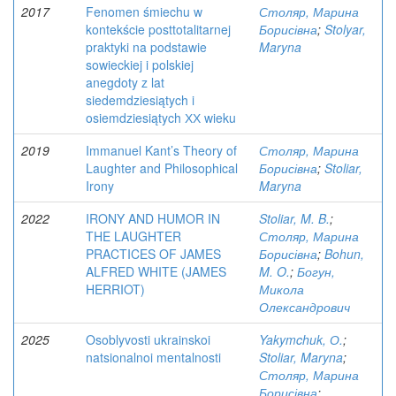
2017
Fenomen śmiechu w
Столяр, Марина
kontekście posttotalitarnej
Борисівна
;
Stolyar,
praktyki na podstawie
Maryna
sowieckiej i polskiej
anegdoty z lat
siedemdziesiątych i
osiemdziesiątych ХХ wieku
2019
Immanuel Kant’s Theory of
Столяр, Марина
Laughter and Philosophical
Борисівна
;
Stoliar,
Irony
Maryna
2022
IRONY AND HUMOR IN
Stoliar, M. B.
;
THE LAUGHTER
Столяр, Марина
PRACTICES OF JAMES
Борисівна
;
Bohun,
ALFRED WHITE (JAMES
M. O.
;
Богун,
HERRIOT)
Микола
Олександрович
2025
Osoblyvosti ukrainskoi
Yakymchuk, О.
;
natsionalnoi mentalnosti
Stoliar, Maryna
;
Столяр, Марина
Борисівна
;