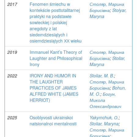
2017
Fenomen śmiechu w
Столяр, Марина
kontekście posttotalitarnej
Борисівна
;
Stolyar,
praktyki na podstawie
Maryna
sowieckiej i polskiej
anegdoty z lat
siedemdziesiątych i
osiemdziesiątych ХХ wieku
2019
Immanuel Kant’s Theory of
Столяр, Марина
Laughter and Philosophical
Борисівна
;
Stoliar,
Irony
Maryna
2022
IRONY AND HUMOR IN
Stoliar, M. B.
;
THE LAUGHTER
Столяр, Марина
PRACTICES OF JAMES
Борисівна
;
Bohun,
ALFRED WHITE (JAMES
M. O.
;
Богун,
HERRIOT)
Микола
Олександрович
2025
Osoblyvosti ukrainskoi
Yakymchuk, О.
;
natsionalnoi mentalnosti
Stoliar, Maryna
;
Столяр, Марина
Борисівна
;