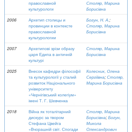
православной
Столяр, Марина
культурологи
Борисівна
2006
Архетип столицы и
Богун, Н. А.
;
провинции в контексте
Столяр, Марина
православной
Борисівна
культурологии
2007
Архетипові зрізи образу
Столяр, Марина
царя Едипа в античній
Борисівна
культурі
2025
Внесок кафедри філософії
Колесник, Олена
та культурології у сталий
Сергіївна
;
Столяр,
розвиток Національного
Марина Борисівна
університету
«Чернігівський колегіум»
імені Т. Г. Шевченка
2018
Війна як тоталітарний
Столяр, Марина
дискурс за твором
Борисівна
;
Богун,
Стефана Цвейга
Микола
«Вчорашній світ. Спогади
Олександрович