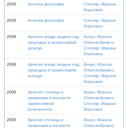
2026
Антична філософія
Столяр, Марина
Борисівна
2026
Антична філософія
Столяр, Марина
Борисівна
2008
Архетип влади людини над
Богун, Микола
природою в православній
Олександрович
;
культурі
Столяр, Марина
Борисівна
2008
Архетип влади людини над
Богун, Микола
природою в православній
Олександрович
;
культурі
Столяр, Марина
Борисівна
2006
Архетип столицы и
Богун, Микола
провинции в контексте
Олександрович
;
православной
Столяр, Марина
культурологи
Борисівна
2006
Архетип столицы и
Богун, Микола
провинции в контексте
Олександрович
;