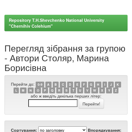
Repository T.H.Shevchenko National University
"Chernihiv Colehium"
Перегляд зібрання за групою
- Автори Столяр, Марина
Борисівна
Перейти до:
0-9
A
B
C
D
E
F
G
H
I
J
K
L
M
N
O
P
Q
R
S
T
U
V
W
X
Y
Z
або ж введіть декілька перших літер:
Сортування:
Впорядкування: