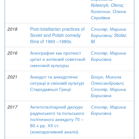
Kolesnyk, Olena
;
Колесник, Олена
Сергіївна
2018
Post-totalitarian practices of
Столяр, Марина
Soviet and Polish comedy
Борисівна
;
Stoliar,
films of 1960 –1980s.
M.
2016
Агиография как протекст
Столяр, Марина
цитат и аллюзий советской
Борисівна
смеховой культуры
2021
Анекдот та анекдотичні
Богун, Микола
ситуації в сміховій культурі
Олександрович
;
Стародавньої Греції
Столяр, Марина
Борисівна
2017
Антитоталітарний дискурс
Столяр, Марина
радянського та польського
Борисівна
політичного анекдоту 70 –
80-х рр. ХХ ст.
(компаративний аналіз)