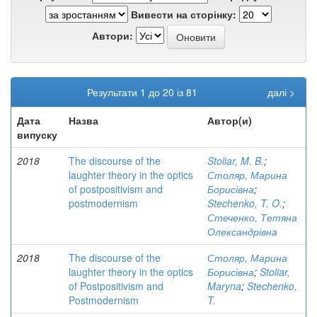
Вивести на сторінку:
Автори:
Результати 1 до 20 із 81
далі >
Дата
Назва
Автор(и)
випуску
2018
The discourse of the
Stoliar, M. B.
;
laughter theory in the optics
Столяр, Марина
of postpositivism and
Борисівна
;
postmodernism
Stechenko, T. O.
;
Стеченко, Тетяна
Олександрівна
2018
The discourse of the
Столяр, Марина
laughter theory in the optics
Борисівна
;
Stoliar,
of Postpositivism and
Maryna
;
Stechenko,
Postmodernism
T.