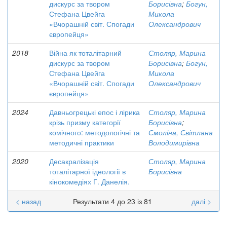
дискурс за твором
Борисівна
;
Богун,
Стефана Цвейга
Микола
«Вчорашній світ. Спогади
Олександрович
європейця»
2018
Війна як тоталітарний
Столяр, Марина
дискурс за твором
Борисівна
;
Богун,
Стефана Цвейга
Микола
«Вчорашній світ. Спогади
Олександрович
європейця»
2024
Давньогрецькі епос і лірика
Столяр, Марина
крізь призму категорії
Борисівна
;
комічного: методологічні та
Смоліна, Світлана
методичні практики
Володимирівна
2020
Десакралізація
Столяр, Марина
тоталітарної ідеології в
Борисівна
кінокомедіях Г. Данелія.
< назад
Результати 4 до 23 із 81
далі >