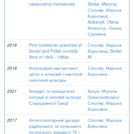
natsionalnoi mentalnosti
Stoliar, Maryna
;
Столяр, Марина
Борисівна
;
Kolesnyk, Olena
;
Колесник, Олена
Сергіївна
2018
Post-totalitarian practices of
Столяр, Марина
Soviet and Polish comedy
Борисівна
;
Stoliar,
films of 1960 –1980s.
M.
2016
Агиография как протекст
Столяр, Марина
цитат и аллюзий советской
Борисівна
смеховой культуры
2021
Анекдот та анекдотичні
Богун, Микола
ситуації в сміховій культурі
Олександрович
;
Стародавньої Греції
Столяр, Марина
Борисівна
2017
Антитоталітарний дискурс
Столяр, Марина
радянського та польського
Борисівна
політичного анекдоту 70 –