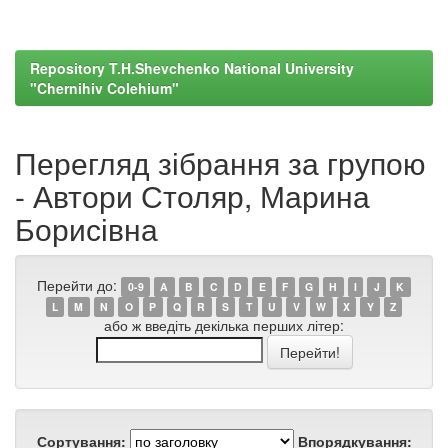
Repository T.H.Shevchenko National University
"Chernihiv Colehium"
Перегляд зібрання за групою
- Автори Столяр, Марина
Борисівна
Перейти до:
0-9
A
B
C
D
E
F
G
H
I
J
K
L
M
N
O
P
Q
R
S
T
U
V
W
X
Y
Z
або ж введіть декілька перших літер:
Сортування:
Впорядкування: