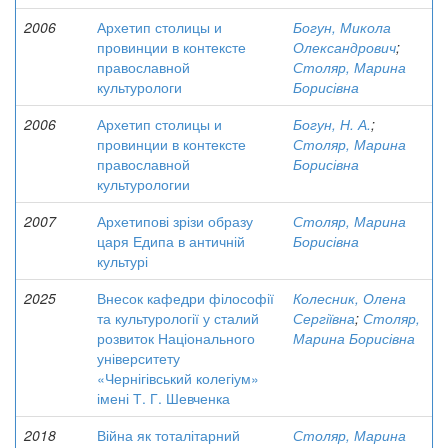
2006
Архетип столицы и
Богун, Микола
провинции в контексте
Олександрович
;
православной
Столяр, Марина
культурологи
Борисівна
2006
Архетип столицы и
Богун, Н. А.
;
провинции в контексте
Столяр, Марина
православной
Борисівна
культурологии
2007
Архетипові зрізи образу
Столяр, Марина
царя Едипа в античній
Борисівна
культурі
2025
Внесок кафедри філософії
Колесник, Олена
та культурології у сталий
Сергіївна
;
Столяр,
розвиток Національного
Марина Борисівна
університету
«Чернігівський колегіум»
імені Т. Г. Шевченка
2018
Війна як тоталітарний
Столяр, Марина