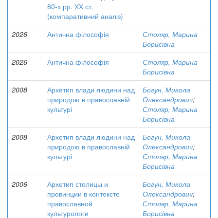
80-х рр. ХХ ст.
(компаративний аналіз)
2026
Антична філософія
Столяр, Марина
Борисівна
2026
Антична філософія
Столяр, Марина
Борисівна
2008
Архетип влади людини над
Богун, Микола
природою в православній
Олександрович
;
культурі
Столяр, Марина
Борисівна
2008
Архетип влади людини над
Богун, Микола
природою в православній
Олександрович
;
культурі
Столяр, Марина
Борисівна
2006
Архетип столицы и
Богун, Микола
провинции в контексте
Олександрович
;
православной
Столяр, Марина
культурологи
Борисівна