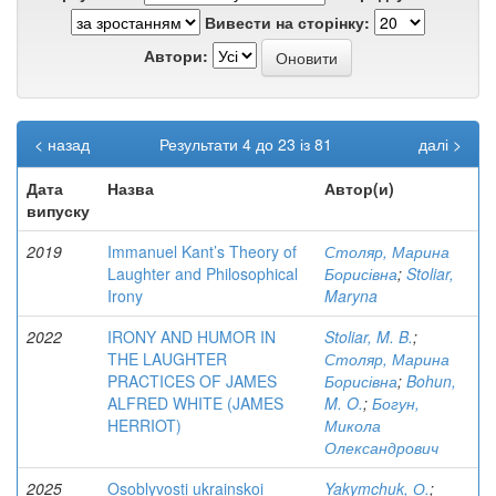
Вивести на сторінку:
Автори:
< назад
Результати 4 до 23 із 81
далі >
Дата
Назва
Автор(и)
випуску
2019
Immanuel Kant’s Theory of
Столяр, Марина
Laughter and Philosophical
Борисівна
;
Stoliar,
Irony
Maryna
2022
IRONY AND HUMOR IN
Stoliar, M. B.
;
THE LAUGHTER
Столяр, Марина
PRACTICES OF JAMES
Борисівна
;
Bohun,
ALFRED WHITE (JAMES
M. O.
;
Богун,
HERRIOT)
Микола
Олександрович
2025
Osoblyvosti ukrainskoi
Yakymchuk, О.
;