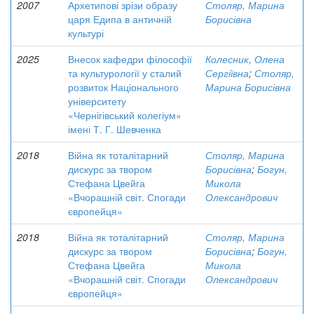
2007
Архетипові зрізи образу
Столяр, Марина
царя Едипа в античній
Борисівна
культурі
2025
Внесок кафедри філософії
Колесник, Олена
та культурології у сталий
Сергіївна
;
Столяр,
розвиток Національного
Марина Борисівна
університету
«Чернігівський колегіум»
імені Т. Г. Шевченка
2018
Війна як тоталітарний
Столяр, Марина
дискурс за твором
Борисівна
;
Богун,
Стефана Цвейга
Микола
«Вчорашній світ. Спогади
Олександрович
європейця»
2018
Війна як тоталітарний
Столяр, Марина
дискурс за твором
Борисівна
;
Богун,
Стефана Цвейга
Микола
«Вчорашній світ. Спогади
Олександрович
європейця»