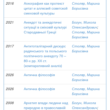
2016
Агиография как протекст
Столяр, Марина
цитат и аллюзий советской
Борисівна
смеховой культуры
2021
Анекдот та анекдотичні
Богун, Микола
ситуації в сміховій культурі
Олександрович
;
Стародавньої Греції
Столяр, Марина
Борисівна
2017
Антитоталітарний дискурс
Столяр, Марина
радянського та польського
Борисівна
політичного анекдоту 70 –
80-х рр. ХХ ст.
(компаративний аналіз)
2026
Антична філософія
Столяр, Марина
Борисівна
2026
Антична філософія
Столяр, Марина
Борисівна
2008
Архетип влади людини над
Богун, Микола
природою в православній
Олександрович
;