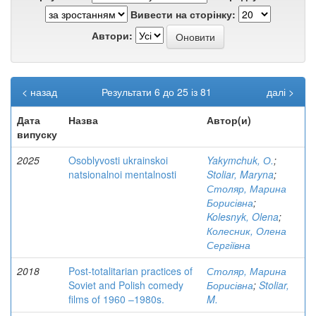
Вивести на сторінку:
Автори:
< назад
Результати 6 до 25 із 81
далі >
Дата
Назва
Автор(и)
випуску
2025
Osoblyvosti ukrainskoi
Yakymchuk, О.
;
natsionalnoi mentalnosti
Stoliar, Maryna
;
Столяр, Марина
Борисівна
;
Kolesnyk, Olena
;
Колесник, Олена
Сергіївна
2018
Post-totalitarian practices of
Столяр, Марина
Soviet and Polish comedy
Борисівна
;
Stoliar,
films of 1960 –1980s.
M.