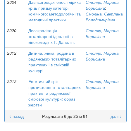
2024
Давньогрецькі епос і лірика
Столяр, Марина
крізь призму категорії
Борисівна
;
комічного: методологічні та
Смоліна, Світлана
методичні практики
Володимирівна
2020
Десакралізація
Столяр, Марина
тоталітарної ідеології в
Борисівна
кінокомедіях Г. Данелія.
2012
Дитина, жінка, родина в
Столяр, Марина
радянських тоталітарних
Борисівна
практиках і в сміховій
культурі
2012
Естетичний зріз
Столяр, Марина
протистояння тоталітарних
Борисівна
практик та радянської
сміхової культури: образ
жертви
< назад
Результати 6 до 25 із 81
далі >