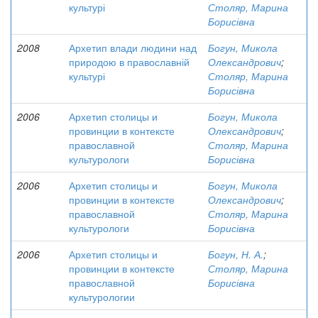
культурі
Столяр, Марина
Борисівна
2008
Архетип влади людини над
Богун, Микола
природою в православній
Олександрович
;
культурі
Столяр, Марина
Борисівна
2006
Архетип столицы и
Богун, Микола
провинции в контексте
Олександрович
;
православной
Столяр, Марина
культурологи
Борисівна
2006
Архетип столицы и
Богун, Микола
провинции в контексте
Олександрович
;
православной
Столяр, Марина
культурологи
Борисівна
2006
Архетип столицы и
Богун, Н. А.
;
провинции в контексте
Столяр, Марина
православной
Борисівна
культурологии