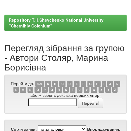
Repository T.H.Shevchenko National University
"Chernihiv Colehium"
Перегляд зібрання за групою
- Автори Столяр, Марина
Борисівна
Перейти до:
0-9
A
B
C
D
E
F
G
H
I
J
K
L
M
N
O
P
Q
R
S
T
U
V
W
X
Y
Z
або ж введіть декілька перших літер:
Сортування:
Впорядкування: