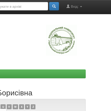
Вхід:
"
Борисівна
U
V
W
X
Y
Z