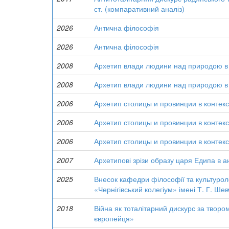
ст. (компаративний аналіз)
2026
Антична філософія
2026
Антична філософія
2008
Архетип влади людини над природою в 
2008
Архетип влади людини над природою в 
2006
Архетип столицы и провинции в контек
2006
Архетип столицы и провинции в контек
2006
Архетип столицы и провинции в контек
2007
Архетипові зрізи образу царя Едипа в ан
2025
Внесок кафедри філософії та культуроло
«Чернігівський колегіум» імені Т. Г. Ше
2018
Війна як тоталітарний дискурс за твор
європейця»