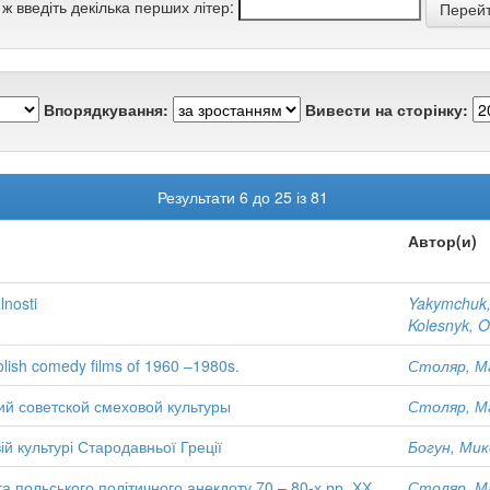
 ж введіть декілька перших літер:
Впорядкування:
Вивести на сторінку:
Результати 6 до 25 із 81
Автор(и)
lnosti
Yakymchuk,
Kolesnyk, O
Polish comedy films of 1960 –1980s.
Столяр, М
ий советской смеховой культуры
Столяр, М
ій культурі Стародавньої Греції
Богун, Ми
а польського політичного анекдоту 70 – 80-х рр. ХХ
Столяр, М