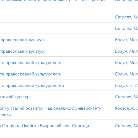
Столяр, М
Столяр, М
православній культурі
Богун, Ми
православній культурі
Богун, Ми
сте православной культурологи
Богун, Ми
сте православной культурологи
Богун, Ми
сте православной культурологии
Богун, Н. А
тичній культурі
Столяр, М
гії у сталий розвиток Національного університету
Колесник, 
вченка
ом Стефана Цвейга «Вчорашній світ. Спогади
Столяр, М