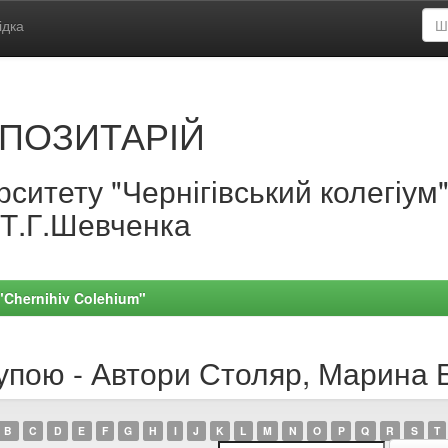
ідка
ПОЗИТАРІЙ
ситету "Чернігівський колегіум
.Т.Г.Шевченка
 "Chernihiv Colehium"
рупою - Автори Столяр, Марина 
B
C
D
E
F
G
H
I
J
K
L
M
N
O
P
Q
R
S
T