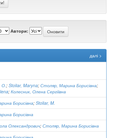
Автори:
далі >
 О.
;
Stoliar, Maryna
;
Столяр, Марина Борисівна
;
lena
;
Колесник, Олена Сергіївна
арина Борисівна
;
Stoliar, M.
арина Борисівна
кола Олександрович
;
Столяр, Марина Борисівна
арина Борисівна