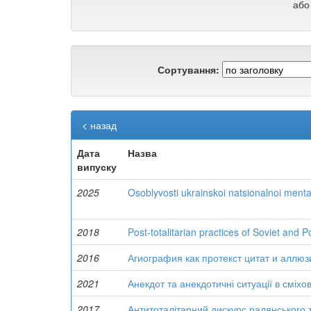
або
Сортування:
< назад
Дата
Назва
випуску
2025
Osoblyvosti ukrainskoi natsionalnoi menta
2018
Post-totalitarian practices of Soviet and 
2016
Агиография как протекст цитат и аллюз
2021
Анекдот та анекдотичні ситуації в сміхов
2017
Антитоталітарний дискурс радянського т