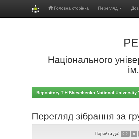
Головна сторінка
Перегляд
Дов
Skip
navigation
РЕ
Національного універ
ім
Repository T.H.Shevchenko National University
Перегляд зібрання за г
Перейти до:
0-9
A