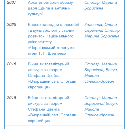
2007
Архетипові зрізи образу
Столяр, Марина
царя Едипа в античній
Борисівна
культурі
2025
Внесок кафедри філософії
Колесник, Олена
та культурології у сталий
Сергіївна
;
Столяр,
розвиток Національного
Марина Борисівна
університету
«Чернігівський колегіум»
імені Т. Г. Шевченка
2018
Війна як тоталітарний
Столяр, Марина
дискурс за твором
Борисівна
;
Богун,
Стефана Цвейга
Микола
«Вчорашній світ. Спогади
Олександрович
європейця»
2018
Війна як тоталітарний
Столяр, Марина
дискурс за твором
Борисівна
;
Богун,
Стефана Цвейга
Микола
«Вчорашній світ. Спогади
Олександрович
європейця»