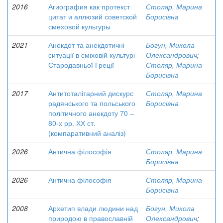
2016
Агиография как протекст
Столяр, Марина
цитат и аллюзий советской
Борисівна
смеховой культуры
2021
Анекдот та анекдотичні
Богун, Микола
ситуації в сміховій культурі
Олександрович
;
Стародавньої Греції
Столяр, Марина
Борисівна
2017
Антитоталітарний дискурс
Столяр, Марина
радянського та польського
Борисівна
політичного анекдоту 70 –
80-х рр. ХХ ст.
(компаративний аналіз)
2026
Антична філософія
Столяр, Марина
Борисівна
2026
Антична філософія
Столяр, Марина
Борисівна
2008
Архетип влади людини над
Богун, Микола
природою в православній
Олександрович
;