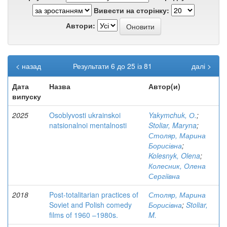
Вивести на сторінку:
Автори:
< назад
Результати 6 до 25 із 81
далі >
Дата
Назва
Автор(и)
випуску
2025
Osoblyvosti ukrainskoi
Yakymchuk, О.
;
natsionalnoi mentalnosti
Stoliar, Maryna
;
Столяр, Марина
Борисівна
;
Kolesnyk, Olena
;
Колесник, Олена
Сергіївна
2018
Post-totalitarian practices of
Столяр, Марина
Soviet and Polish comedy
Борисівна
;
Stoliar,
films of 1960 –1980s.
M.