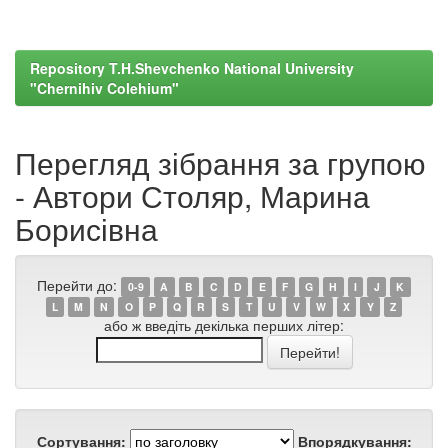
Repository T.H.Shevchenko National University
"Chernihiv Colehium"
Перегляд зібрання за групою
- Автори Столяр, Марина
Борисівна
Перейти до:
0-9
A
B
C
D
E
F
G
H
I
J
K
L
M
N
O
P
Q
R
S
T
U
V
W
X
Y
Z
або ж введіть декілька перших літер:
Сортування:
Впорядкування: