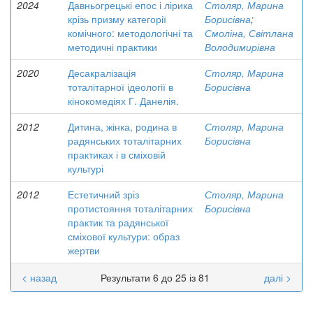
2024
Давньогрецькі епос і лірика
Столяр, Марина
крізь призму категорії
Борисівна
;
комічного: методологічні та
Смоліна, Світлана
методичні практики
Володимирівна
2020
Десакралізація
Столяр, Марина
тоталітарної ідеології в
Борисівна
кінокомедіях Г. Данелія.
2012
Дитина, жінка, родина в
Столяр, Марина
радянських тоталітарних
Борисівна
практиках і в сміховій
культурі
2012
Естетичний зріз
Столяр, Марина
протистояння тоталітарних
Борисівна
практик та радянської
сміхової культури: образ
жертви
< назад
Результати 6 до 25 із 81
далі >