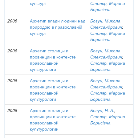
культурі
Столяр, Марина
Борисівна
2008
Архетип влади людини над
Богун, Микола
природою в православній
Олександрович
;
культурі
Столяр, Марина
Борисівна
2006
Архетип столицы и
Богун, Микола
провинции в контексте
Олександрович
;
православной
Столяр, Марина
культурологи
Борисівна
2006
Архетип столицы и
Богун, Микола
провинции в контексте
Олександрович
;
православной
Столяр, Марина
культурологи
Борисівна
2006
Архетип столицы и
Богун, Н. А.
;
провинции в контексте
Столяр, Марина
православной
Борисівна
культурологии