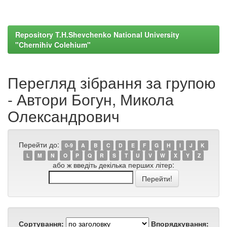
Repository T.H.Shevchenko National University
"Chernihiv Colehium"
Перегляд зібрання за групою
- Автори Богун, Микола
Олександрович
Перейти до:
0-9
A
B
C
D
E
F
G
H
I
J
K
L
M
N
O
P
Q
R
S
T
U
V
W
X
Y
Z
або ж введіть декілька перших літер:
Сортування:
Впорядкування: