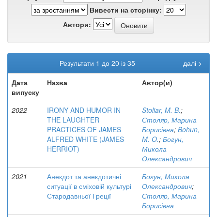
Вивести на сторінку:
Автори:
Результати 1 до 20 із 35
далі >
Дата
Назва
Автор(и)
випуску
2022
IRONY AND HUMOR IN
Stoliar, M. B.
;
THE LAUGHTER
Столяр, Марина
PRACTICES OF JAMES
Борисівна
;
Bohun,
ALFRED WHITE (JAMES
M. O.
;
Богун,
HERRIOT)
Микола
Олександрович
2021
Анекдот та анекдотичні
Богун, Микола
ситуації в сміховій культурі
Олександрович
;
Стародавньої Греції
Столяр, Марина
Борисівна