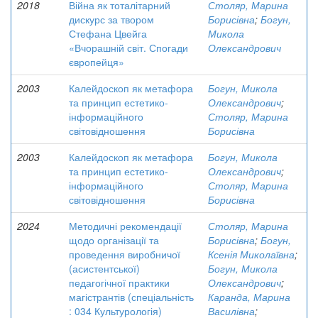
2018
Війна як тоталітарний
Столяр, Марина
дискурс за твором
Борисівна
;
Богун,
Стефана Цвейга
Микола
«Вчорашній світ. Спогади
Олександрович
європейця»
2003
Калейдоскоп як метафора
Богун, Микола
та принцип естетико-
Олександрович
;
інформаційного
Столяр, Марина
світовідношення
Борисівна
2003
Калейдоскоп як метафора
Богун, Микола
та принцип естетико-
Олександрович
;
інформаційного
Столяр, Марина
світовідношення
Борисівна
2024
Методичні рекомендації
Столяр, Марина
щодо організації та
Борисівна
;
Богун,
проведення виробничої
Ксенія Миколаївна
;
(асистентської)
Богун, Микола
педагогічної практики
Олександрович
;
магістрантів (спеціальність
Каранда, Марина
: 034 Культурологія)
Василівна
;