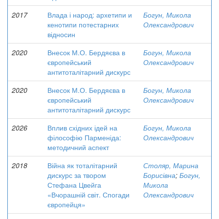
2017
Влада і народ: архетипи и
Богун, Микола
кенотипи потестарних
Олександрович
відносин
2020
Внесок М.О. Бердяєва в
Богун, Микола
європейський
Олександрович
антитоталітарний дискурс
2020
Внесок М.О. Бердяєва в
Богун, Микола
європейський
Олександрович
антитоталітарний дискурс
2026
Вплив східних ідей на
Богун, Микола
філософію Парменіда:
Олександрович
методичний аспект
2018
Війна як тоталітарний
Столяр, Марина
дискурс за твором
Борисівна
;
Богун,
Стефана Цвейга
Микола
«Вчорашній світ. Спогади
Олександрович
європейця»