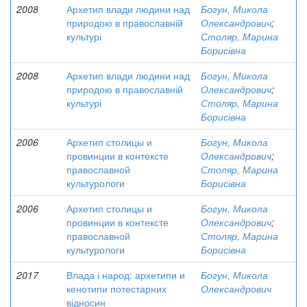
2008
Архетип влади людини над
Богун, Микола
природою в православній
Олександрович
;
культурі
Столяр, Марина
Борисівна
2008
Архетип влади людини над
Богун, Микола
природою в православній
Олександрович
;
культурі
Столяр, Марина
Борисівна
2006
Архетип столицы и
Богун, Микола
провинции в контексте
Олександрович
;
православной
Столяр, Марина
культурологи
Борисівна
2006
Архетип столицы и
Богун, Микола
провинции в контексте
Олександрович
;
православной
Столяр, Марина
культурологи
Борисівна
2017
Влада і народ: архетипи и
Богун, Микола
кенотипи потестарних
Олександрович
відносин