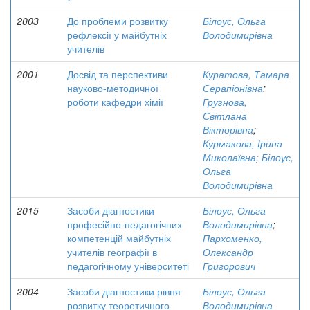
2003
До проблеми розвитку
Білоус, Ольга
рефлексії у майбутніх
Володимирівна
учителів
2001
Досвід та перспективи
Куратова, Тамара
науково-методичної
Серапіонівна
;
роботи кафедри хімії
Грузнова,
Світлана
Вікторівна
;
Курмакова, Ірина
Миколаївна
;
Білоус,
Ольга
Володимирівна
2015
Засоби діагностики
Білоус, Ольга
професійно-педагогічних
Володимирівна
;
компетенцій майбутніх
Пархоменко,
учителів географії в
Олександр
педагогічному університеті
Григорович
2004
Засоби діагностики рівня
Білоус, Ольга
розвитку теоретичного
Володимирівна