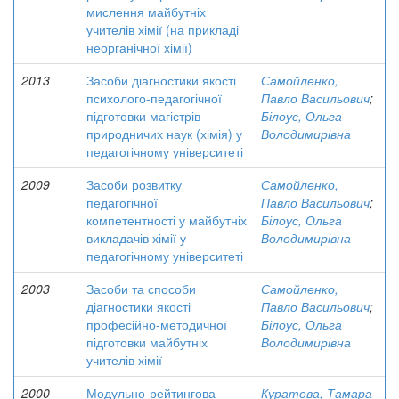
мислення майбутніх
учителів хімії (на прикладі
неорганічної хімії)
2013
Засоби діагностики якості
Самойленко,
психолого-педагогічної
Павло Васильович
;
підготовки магістрів
Білоус, Ольга
природничих наук (хімія) у
Володимирівна
педагогічному університеті
2009
Засоби розвитку
Самойленко,
педагогічної
Павло Васильович
;
компетентності у майбутніх
Білоус, Ольга
викладачів хімії у
Володимирівна
педагогічному університеті
2003
Засоби та способи
Самойленко,
діагностики якості
Павло Васильович
;
професійно-методичної
Білоус, Ольга
підготовки майбутніх
Володимирівна
учителів хімії
2000
Модульно-рейтингова
Куратова, Тамара