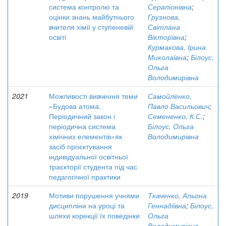
система контролю та
Серапіонівна
;
оцінки знань майбутнього
Грузнова,
вчителя хімії у ступеневій
Світлана
освіті
Вікторівна
;
Курмакова, Ірина
Миколаївна
;
Білоус,
Ольга
Володимирівна
2021
Можливості вивчення теми
Самойленко,
«Будова атома.
Павло Васильович
;
Періодичний закон і
Семененко, К.С.
;
періодична система
Білоус, Ольга
хімічних елементів»як
Володимирівна
засіб проєктування
індивідуальної освітньої
траєкторії студента під час
педагогічної практики
2019
Мотиви порушення учнями
Ткаченко, Альона
дисципліни на уроці та
Геннадіївна
;
Білоус,
шляхи корекції їх поведінки
Ольга
Володимирівна