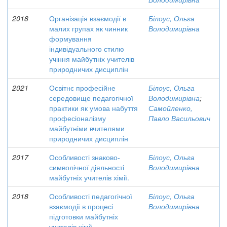
2018
Організація взаємодії в
Білоус, Ольга
малих групах як чинник
Володимирівна
формування
індивідуального стилю
учіння майбутніх учителів
природничих дисциплін
2021
Освітнє професійне
Білоус, Ольга
середовище педагогічної
Володимирівна
;
практики як умова набуття
Самойленко,
професіоналізму
Павло Васильович
майбутніми вчителями
природничих дисциплін
2017
Особливості знаково-
Білоус, Ольга
символічної діяльності
Володимирівна
майбутніх учителів хімії.
2018
Особливості педагогічної
Білоус, Ольга
взаємодії в процесі
Володимирівна
підготовки майбутніх
учителів хімії