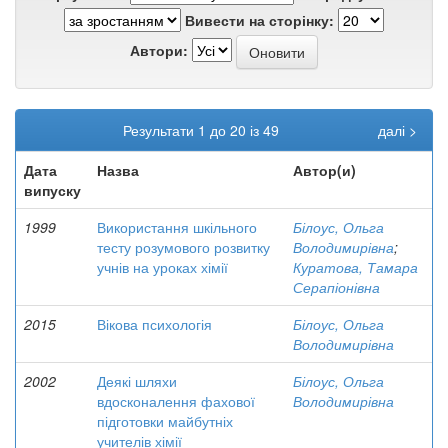
Вивести на сторінку:
Автори:
Результати 1 до 20 із 49
далі >
Дата
Назва
Автор(и)
випуску
1999
Використання шкільного
Білоус, Ольга
тесту розумового розвитку
Володимирівна
;
учнів на уроках хімії
Куратова, Тамара
Серапіонівна
2015
Вікова психологія
Білоус, Ольга
Володимирівна
2002
Деякі шляхи
Білоус, Ольга
вдосконалення фахової
Володимирівна
підготовки майбутніх
учителів хімії