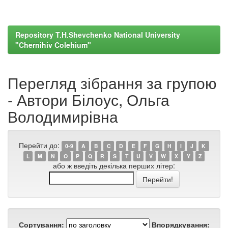
Repository T.H.Shevchenko National University
"Chernihiv Colehium"
Перегляд зібрання за групою
- Автори Білоус, Ольга
Володимирівна
Перейти до:
0-9
A
B
C
D
E
F
G
H
I
J
K
L
M
N
O
P
Q
R
S
T
U
V
W
X
Y
Z
або ж введіть декілька перших літер:
Сортування:
Впорядкування: