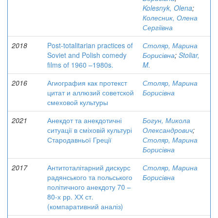
Kolesnyk, Olena
;
Колесник, Олена
Сергіївна
2018
Post-totalitarian practices of
Столяр, Марина
Soviet and Polish comedy
Борисівна
;
Stoliar,
films of 1960 –1980s.
M.
2016
Агиография как протекст
Столяр, Марина
цитат и аллюзий советской
Борисівна
смеховой культуры
2021
Анекдот та анекдотичні
Богун, Микола
ситуації в сміховій культурі
Олександрович
;
Стародавньої Греції
Столяр, Марина
Борисівна
2017
Антитоталітарний дискурс
Столяр, Марина
радянського та польського
Борисівна
політичного анекдоту 70 –
80-х рр. ХХ ст.
(компаративний аналіз)