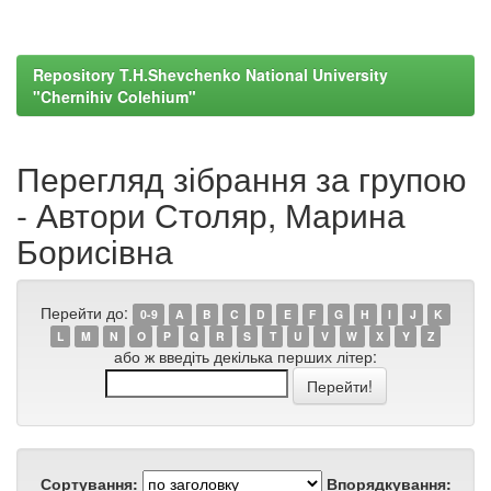
Repository T.H.Shevchenko National University
"Chernihiv Colehium"
Перегляд зібрання за групою
- Автори Столяр, Марина
Борисівна
Перейти до:
0-9
A
B
C
D
E
F
G
H
I
J
K
L
M
N
O
P
Q
R
S
T
U
V
W
X
Y
Z
або ж введіть декілька перших літер:
Сортування:
Впорядкування: