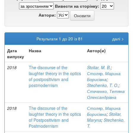
Вивести на сторінку:
Автори:
Результати 1 до 20 із 81
далі >
Дата
Назва
Автор(и)
випуску
2018
The discourse of the
Stoliar, M. B.
;
laughter theory in the optics
Столяр, Марина
of postpositivism and
Борисівна
;
postmodernism
Stechenko, T. O.
;
Стеченко, Тетяна
Олександрівна
2018
The discourse of the
Столяр, Марина
laughter theory in the optics
Борисівна
;
Stoliar,
of Postpositivism and
Maryna
;
Stechenko,
Postmodernism
T.