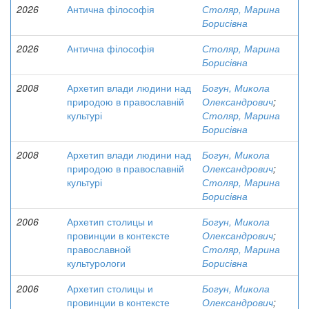
2026
Антична філософія
Столяр, Марина
Борисівна
2026
Антична філософія
Столяр, Марина
Борисівна
2008
Архетип влади людини над
Богун, Микола
природою в православній
Олександрович
;
культурі
Столяр, Марина
Борисівна
2008
Архетип влади людини над
Богун, Микола
природою в православній
Олександрович
;
культурі
Столяр, Марина
Борисівна
2006
Архетип столицы и
Богун, Микола
провинции в контексте
Олександрович
;
православной
Столяр, Марина
культурологи
Борисівна
2006
Архетип столицы и
Богун, Микола
провинции в контексте
Олександрович
;