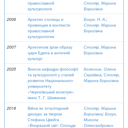
православной
Столяр, Марина
культурологи
Борисівна
2006
Архетип столицы и
Богун, Н. А.
;
провинции в контексте
Столяр, Марина
православной
Борисівна
культурологии
2007
Архетипові зрізи образу
Столяр, Марина
царя Едипа в античній
Борисівна
культурі
2025
Внесок кафедри філософії
Колесник, Олена
та культурології у сталий
Сергіївна
;
Столяр,
розвиток Національного
Марина Борисівна
університету
«Чернігівський колегіум»
імені Т. Г. Шевченка
2018
Війна як тоталітарний
Столяр, Марина
дискурс за твором
Борисівна
;
Богун,
Стефана Цвейга
Микола
«Вчорашній світ. Спогади
Олександрович