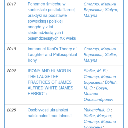
2017
Fenomen śmiechu w
Столяр, Марина
kontekście posttotalitarnej
Борисівна
;
Stolyar,
praktyki na podstawie
Maryna
sowieckiej i polskiej
anegdoty z lat
siedemdziesiątych i
osiemdziesiątych ХХ wieku
2019
Immanuel Kant’s Theory of
Столяр, Марина
Laughter and Philosophical
Борисівна
;
Stoliar,
Irony
Maryna
2022
IRONY AND HUMOR IN
Stoliar, M. B.
;
THE LAUGHTER
Столяр, Марина
PRACTICES OF JAMES
Борисівна
;
Bohun,
ALFRED WHITE (JAMES
M. O.
;
Богун,
HERRIOT)
Микола
Олександрович
2025
Osoblyvosti ukrainskoi
Yakymchuk, О.
;
natsionalnoi mentalnosti
Stoliar, Maryna
;
Столяр, Марина
Борисівна
;