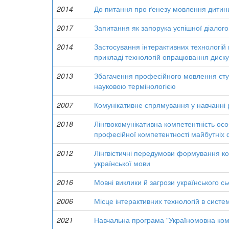
2014
До питання про ґенезу мовлення дитини
2017
Запитання як запорука успішної діалогов
2014
Застосування інтерактивних технологій 
прикладі технологій опрацювання диску
2013
Збагачення професійного мовлення студ
науковою термінологією
2007
Комунікативне спрямування у навчанні 
2018
Лінгвокомунікативна компетентність ос
професійної компетентності майбутніх ф
2012
Лінгвістичні передумови формування ко
української мови
2016
Мовні виклики й загрози українського с
2006
Місце інтерактивних технологій в систем
2021
Навчальна програма "Україномовна комп