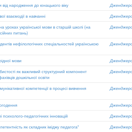
 від народження до юнацького віку
Дженджеро,
ої взаємодії в навчанні
Дженджеро,
на уроках української мови в старшій школі (на
Дженджеро,
сійних питань)
ентів нефілологічних спеціальностей українською
Дженджеро,
рідної мови
Дженджеро,
обистості як важливий структурний компонент
Дженджеро,
ахівців дошкільної освіти
мунікативної компетенції в процесі вивчення
Дженджеро,
ьогодення
Дженджеро,
і психолого-педагогічних інновацій
Дженджеро,
етентність як складник іміджу педагога"
Дженджеро,