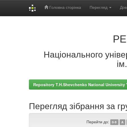
Головна сторінка
Перегляд
Дов
Skip
navigation
РЕ
Національного універ
ім
Repository T.H.Shevchenko National University
Перегляд зібрання за г
Перейти до:
0-9
A