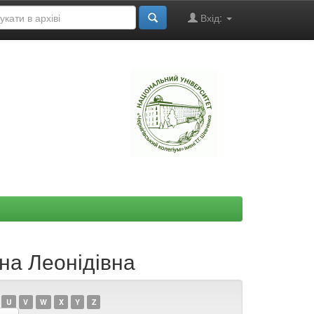
Вхід:
"
на Леонідівна
U
V
W
X
Y
Z