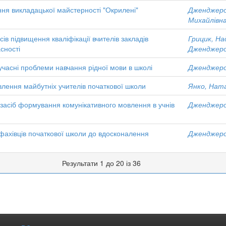
ня викладацької майстерності "Окрилені"
Дженджеро,
Михайлівн
ів підвищення кваліфікації вчителів закладів
Грицик, На
асності
Дженджеро,
учасні проблеми навчання рідної мови в школі
Дженджеро,
лення майбутніх учителів початкової школи
Янко, Ната
засіб формування комунікативного мовлення в учнів
Дженджеро,
 фахівців початкової школи до вдосконалення
Дженджеро,
Результати 1 до 20 із 36