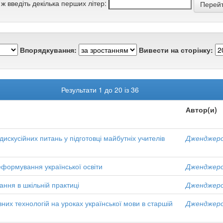
 ж введіть декілька перших літер:
Впорядкування:
Вивести на сторінку:
Результати 1 до 20 із 36
Автор(и)
скусійних питань у підготовці майбутніх учителів
Дженджеро,
еформування української освіти
Дженджеро,
ння в шкільній практиці
Дженджеро,
них технологій на уроках української мови в старшій
Дженджеро,