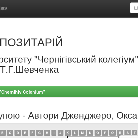
ідка
ПОЗИТАРІЙ
ситету "Чернігівський колегіум
.Т.Г.Шевченка
 "Chernihiv Colehium"
рупою - Автори Дженджеро, Окса
B
C
D
E
F
G
H
I
J
K
L
M
N
O
P
Q
R
S
T